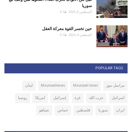
سوريا
أغسطس 6, 2026
0
حين تخسر القوة معركة العقل
أغسطس 4, 2026
0
POPULAR TAGS
مراسل نيوز
Mourasel news
Mouraselnews
لبنان
اسرائيل
حزب الله
غزة
إسرائيل
امريكا
روسيا
ايران
سوريا
فلسطين
حماس
نتنياهو