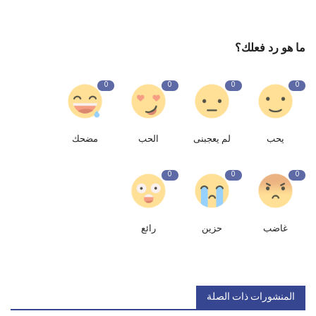
ما هو رد فعلك؟
0
0
0
0
يحب
لم يعجبنى
الحب
مضحك
0
0
0
غاضب
حزين
رائع
المنشورات ذات الصلة