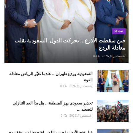
صحافة
حين سقطت الأذرع... تحركت الدول: السعودية تقلب
معادلة الردع
أغسطس 8, 2026
0
السعودية وردع طهران... عندما تغيّر الرياض معادلة
القوة
أغسطس 8, 2026
0
تحذير سعودي يهز المنطقة... هل بدأ العد التنازلي
لتصعيد ...
أغسطس 7, 2026
0
قبل فتح الأبواب لحزب الله... افتحوها لمن وقف مع