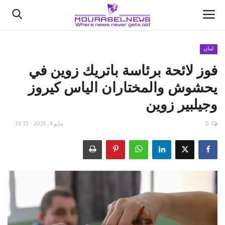
لبنان
فوز لائحة برئاسة باتريك زوين في
الأخبار
يحشوش والمختاران الياس كيروز
كتّابنا
وجيلبير زوين
السعودية
0
مايو 4, 2025 - 23:32
اقتصاد
علوم وتكنولوجيا
رياضة
فيديو