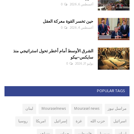
أغسطس 6, 2026
0
حين تخسر القوة معركة العقل
أغسطس 4, 2026
0
الشرق الأوسط أمام أخطر تحول استراتيجي منذ
سايكس–بيكو
يوليو 31, 2026
0
POPULAR TAGS
مراسل نيوز
Mourasel news
Mouraselnews
لبنان
اسرائيل
حزب الله
غزة
إسرائيل
امريكا
روسيا
ايران
سوريا
فلسطين
حماس
نتنياهو