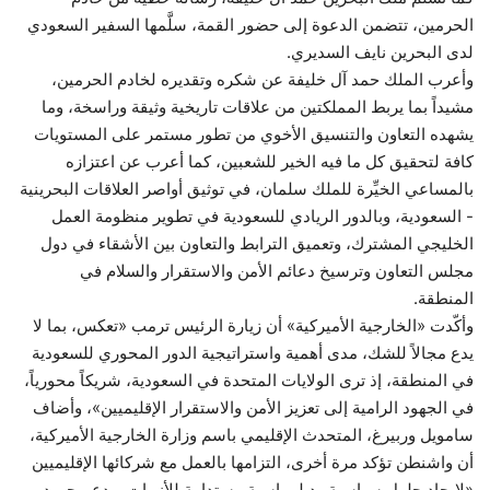
الحرمين، تتضمن الدعوة إلى حضور القمة، سلَّمها السفير السعودي
لدى البحرين نايف السديري.
وأعرب الملك حمد آل خليفة عن شكره وتقديره لخادم الحرمين،
مشيداً بما يربط المملكتين من علاقات تاريخية وثيقة وراسخة، وما
يشهده التعاون والتنسيق الأخوي من تطور مستمر على المستويات
كافة لتحقيق كل ما فيه الخير للشعبين، كما أعرب عن اعتزازه
بالمساعي الخيِّرة للملك سلمان، في توثيق أواصر العلاقات البحرينية
- السعودية، وبالدور الريادي للسعودية في تطوير منظومة العمل
الخليجي المشترك، وتعميق الترابط والتعاون بين الأشقاء في دول
مجلس التعاون وترسيخ دعائم الأمن والاستقرار والسلام في
المنطقة.
وأكّدت «الخارجية الأميركية» أن زيارة الرئيس ترمب «تعكس، بما لا
يدع مجالاً للشك، مدى أهمية واستراتيجية الدور المحوري للسعودية
في المنطقة، إذ ترى الولايات المتحدة في السعودية، شريكاً محورياً،
في الجهود الرامية إلى تعزيز الأمن والاستقرار الإقليميين»، وأضاف
سامويل وربيرغ، المتحدث الإقليمي باسم وزارة الخارجية الأميركية،
أن واشنطن تؤكد مرة أخرى، التزامها بالعمل مع شركائها الإقليميين
«لإيجاد حلول سياسية ودبلوماسية مستدامة للأزمات، ودعم جهود