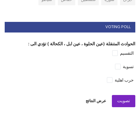
VOTING POLL
الحوادث المتنقلة (عين الحلوة ، عين ابل ، الكحالة ) تؤدي الى :
التقسيم
تسوية
حرب اهلية
تصويت
عرض النتائج