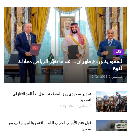
كتّابنا
السعودية وردع طهران... عندما تغيّر الرياض معادلة
القوة
أغسطس 8, 2026
0
تحذير سعودي يهز المنطقة... هل بدأ العد التنازلي
لتصعيد ...
أغسطس 7, 2026
0
قبل فتح الأبواب لحزب الله... افتحوها لمن وقف مع
سوريا