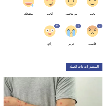
يحب
لم يعجبنى
الحب
مضحك
0
0
0
غاضب
حزين
رائع
المنشورات ذات الصلة