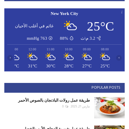
New York City
25°C
غائم في أغلب الأحيان
3.2 م\ث
88%
763
mmHg
13:00
12:00
11:00
10:00
09:00
08:00
‹
›
C
32°C
31°C
30°C
28°C
27°C
25°C
POPULAR POSTS
طريقة عمل رولات الباذنجان بالصوص الأحمر
مارس 21, 2025
0
طريقة عمل شوربة الدجاج بالأرز والخضار