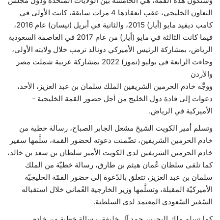
وستكون هذه القمة، هي الخامسة بين الولايات المتحدة ودول مجلس
التعاون الخليجي، عقب انعقادها 4 مرات سابقة، كانت الأولى في
كامب ديفيد مايو (أيار) 2015، والثانية في أبريل (نيسان) عام 2016،
فيما كانت الثالثة في مايو (أيار) من عام 2017 في العاصمة السعودية
الرياض، بمشاركة الرئيس الأميركي دونالد ترمب خلال ولايته الأولى،
وجاءت الرابعة في يوليو (تموز) 2022 بمشاركة عربية شملت مصر
والأردن
ووجَّه خادم الحرمين الشريفين الملك سلمان بن عبد العزيز، الأحد،
دعوات إلى قادة دول الخليج من أجل حضور القمة الخليجية -
الأميركية في الرياض.
وتسلم أمير الكويت الشيخ مشعل الجابر الصباح، رسالة خطية من
خادم الحرمين الشريفين، تضّمنت دعوته لحضور القمة، سلَّمها سفير
خادم الحرمين الشريفين لدى الكويت الأمير سلطان بن سعد بن خالد،
كما تلقى سلطان عُمان هيثم بن طارق، رسالة خطيّة من الملك
سلمان بن عبد العزيز، تتعلق بالدّعوة إلى حضور القمّة الخليجيّة
الأميركيّة المقبلة، وتسلَّمها وزير الخارجية العُماني خلال استقباله
السّفير السّعودي المعتمد لدى السلطنة.
كما تسلم ملك البحرين حمد آل خليفة، رسالة خطية من خادم