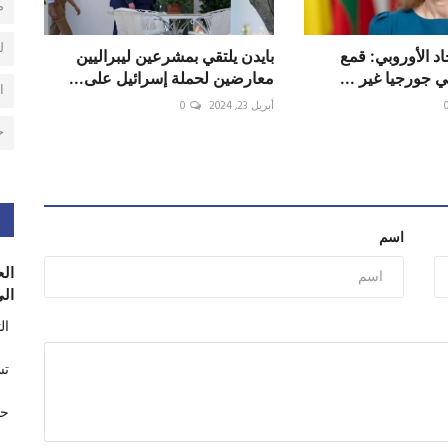
م
ل
اد الأوروبي: قمع
بايدن يلتقي بمشرعين ليبراليين
 جورجيا غير ...
معارضين لحملة إسرائيل على...
ا
أبريل 23, 2024
0
ح
اسم
الح
الى
ال
تس
حر