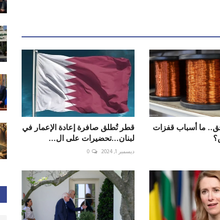
فق.. ما أسباب قفزات
قطر تُطلق صافرة إعادة الإعمار في
؟
لبنان...تحضيرات على ال...
ديسمبر 1, 2024
0