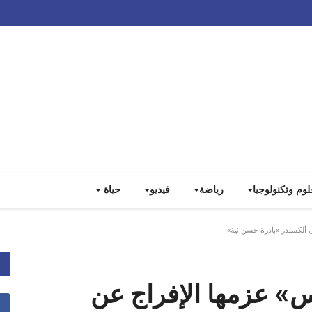
Track all markets on TradingView
لوم وتكنولوجيا
رياضة
فيديو
حياة
 ألكسندر «بادرة حسن نية»
س» عزمها الإفراج عن