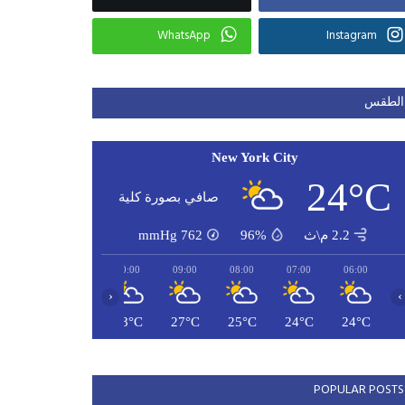
WhatsApp
Instagram
الطقس
New York City
24°C
صافي بصورة كلية
2.2 م\ث
96%
762
mmHg
12:00
11:00
10:00
09:00
08:00
07:00
06:00
‹
›
30°C
29°C
28°C
27°C
25°C
24°C
24°C
POPULAR POSTS