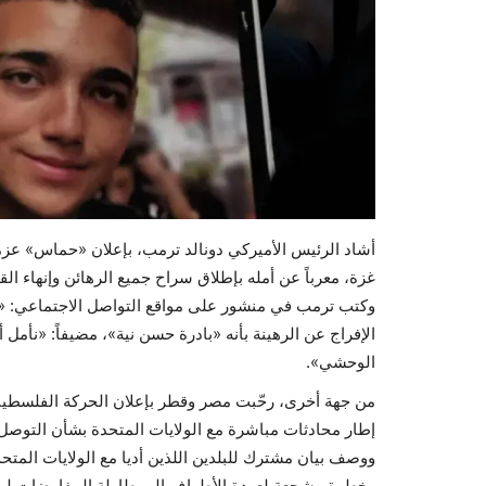
أشاد الرئيس الأميركي دونالد ترمب، بإعلان «حماس» عزمه
غزة، معرباً عن أمله بإطلاق سراح جميع الرهائن وإنهاء القت
وكتب ترمب في منشور على مواقع التواصل الاجتماعي: «أن
الإفراج عن الرهينة بأنه «بادرة حسن نية»، مضيفاً: «نأمل أ
الوحشي».
من جهة أخرى، رحّبت مصر وقطر بإعلان الحركة الفلسطينية
إطار محادثات مباشرة مع الولايات المتحدة بشأن التوصل 
ووصف بيان مشترك للبلدين اللذين أديا مع الولايات المتح
وخطوة مشجعة لعودة الأطراف إلى طاولة المفاوضات لوق