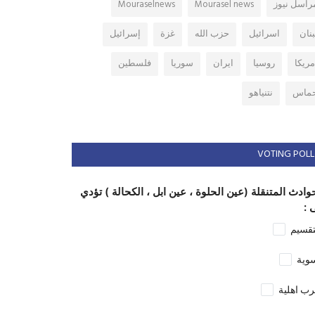
راسل نيوز
Mourasel news
Mouraselnews
بنان
اسرائيل
حزب الله
غزة
إسرائيل
مريكا
روسيا
ايران
سوريا
فلسطين
ماس
نتنياهو
VOTING POLL
وادث المتنقلة (عين الحلوة ، عين ابل ، الكحالة ) تؤدي
 :
تقسيم
وية
ب اهلية