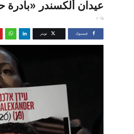
عيدان ألكسندر «بادرة 
0
فيسبوك
تويتر