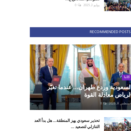
يوليو 3, 2025
0
RECOMMENDED POSTS
كتّابنا
لسعودية وردع طهران... عندما تغيّر
لرياض معادلة القوة
سطس 8, 2026
0
تحذير سعودي يهز المنطقة... هل بدأ العد
التنازلي لتصعيد ...