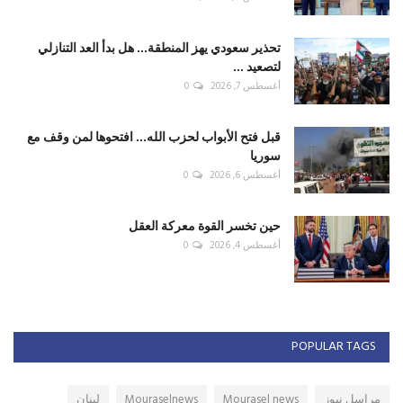
تحذير سعودي يهز المنطقة... هل بدأ العد التنازلي
لتصعيد ...
أغسطس 7, 2026
0
قبل فتح الأبواب لحزب الله... افتحوها لمن وقف مع
سوريا
أغسطس 6, 2026
0
حين تخسر القوة معركة العقل
أغسطس 4, 2026
0
POPULAR TAGS
مراسل نيوز
Mourasel news
Mouraselnews
لبنان