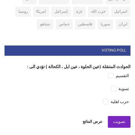
اسرائيل
حزب الله
غزة
إسرائيل
امريكا
روسيا
ايران
سوريا
فلسطين
حماس
نتنياهو
VOTING POLL
الحوادث المتنقلة (عين الحلوة ، عين ابل ، الكحالة ) تؤدي الى :
التقسيم
تسوية
حرب اهلية
تصويت
عرض النتائج