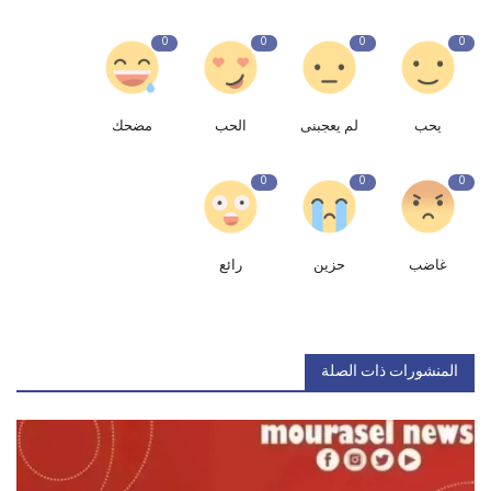
0
0
0
0
يحب
لم يعجبنى
الحب
مضحك
0
0
0
غاضب
حزين
رائع
المنشورات ذات الصلة