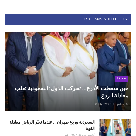
RECOMMENDED POSTS
صحافة
حين سقطت الأذرع... تحركت الدول: السعودية تقلب
معادلة الردع
أغسطس 8, 2026
0
السعودية وردع طهران... عندما تغيّر الرياض معادلة
القوة
أغسطس 8, 2026
0