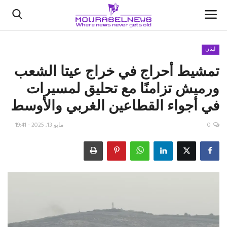
لبنان
تمشيط أحراج في خراج عيتا الشعب
الأخبار
ورميش تزامنًا مع تحليق لمسيرات
كتّابنا
في أجواء القطاعين الغربي والأوسط
السعودية
0
مايو 13, 2025 - 19:41
اقتصاد
علوم وتكنولوجيا
رياضة
فيديو