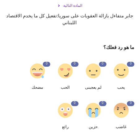
المادة التالية
جابر متفاءل بازالة العقوبات على سوريا:تفعيل كل ما يخدم الاقتصاد
اللبناني
ما هو رد فعلك؟
0
0
0
0
يحب
لم يعجبنى
الحب
مضحك
0
0
0
غاضب
حزين
رائع