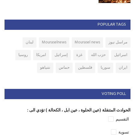
POPULAR TAGS
مراسل نيوز
Mourasel news
Mouraselnews
لبنان
اسرائيل
حزب الله
غزة
إسرائيل
امريكا
روسيا
ايران
سوريا
فلسطين
حماس
نتنياهو
VOTING POLL
الحوادث المتنقلة (عين الحلوة ، عين ابل ، الكحالة ) تؤدي الى :
التقسيم
تسوية