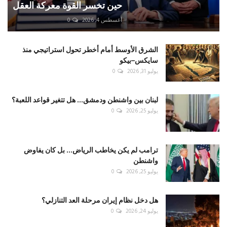
حين تخسر القوة معركة العقل
أغسطس 4, 2026
0
الشرق الأوسط أمام أخطر تحول استراتيجي منذ
سايكس–بيكو
يوليو 31, 2026
0
لبنان بين واشنطن ودمشق... هل تتغير قواعد اللعبة؟
يوليو 25, 2026
0
ترامب لم يكن يخاطب الرياض... بل كان يفاوض
واشنطن
يوليو 25, 2026
0
هل دخل نظام إيران مرحلة العد التنازلي؟
يوليو 24, 2026
0