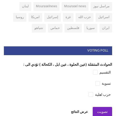
مراسل نيوز
Mourasel news
Mouraselnews
لبنان
اسرائيل
حزب الله
غزة
إسرائيل
امريكا
روسيا
ايران
سوريا
فلسطين
حماس
نتنياهو
VOTING POLL
الحوادث المتنقلة (عين الحلوة ، عين ابل ، الكحالة ) تؤدي الى :
التقسيم
تسوية
حرب اهلية
تصويت
عرض النتائج