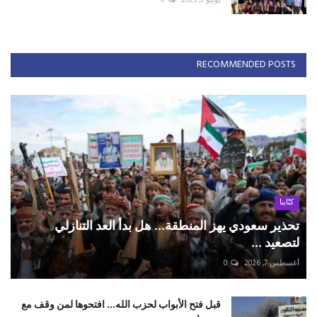
RECOMMENDED POSTS
كتّابنا
تحذير سعودي يهز المنطقة... هل بدأ العد التنازلي
لتصعيد ...
أغسطس 7, 2026
0
قبل فتح الأبواب لحزب الله... افتحوها لمن وقف مع