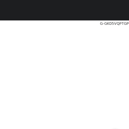
G-GKD5VQPTGP