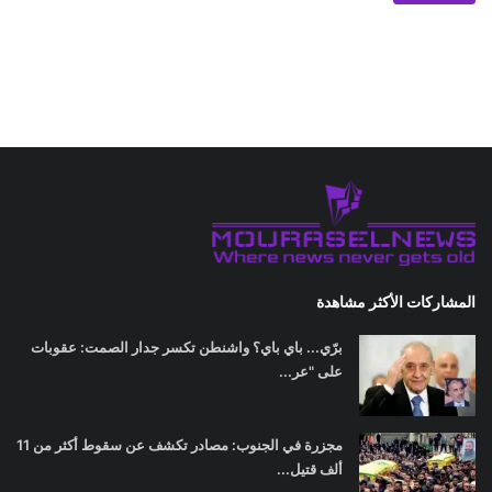
المشاركات الأكثر مشاهدة
برّي... باي باي؟ واشنطن تكسر جدار الصمت: عقوبات
على "عر...
مجزرة في الجنوب: مصادر تكشف عن سقوط أكثر من 11
ألف قتيل...