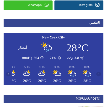
WhatsApp
Instagram
الطقس
New York City
28°C
أمطار
3.8 م\ث
71%
764
mmHg
23:00
22:00
21:00
20:00
19:00
18:00
‹
›
C
26°C
26°C
26°C
26°C
26°C
28°C
POPULAR POSTS