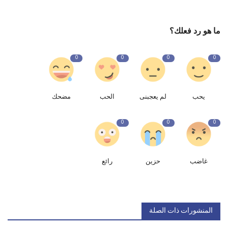
ما هو رد فعلك؟
0
0
0
0
يحب
لم يعجبنى
الحب
مضحك
0
0
0
غاضب
حزين
رائع
المنشورات ذات الصلة