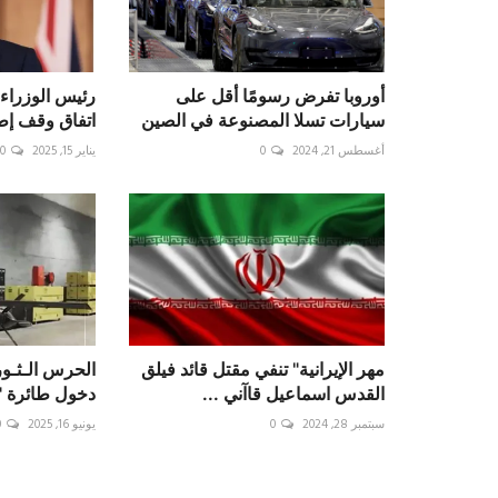
أوروبا تفرض رسومًا أقل على
رئيس الوزراء 
سيارات تسلا المصنوعة في الصين
اتفاق وقف إطل
أغسطس 21, 2024
0
يناير 15, 2025
0
مهر الإيرانية" تنفي مقتل قائد فيلق
الحرس الـثـور
القدس اسماعيل قاآني ...
دخول طائرة "شاهد 7
سبتمبر 28, 2024
0
يونيو 16, 2025
0