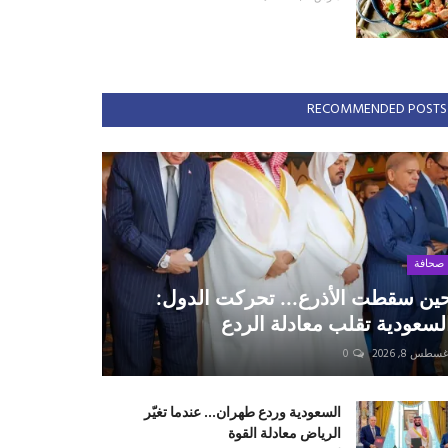
RECOMMENDED POSTS
صحافة
ين سقطت الأذرع... تحركت الدول:
لسعودية تقلب معادلة الردع
سطس 8, 2026
0
السعودية وردع طهران... عندما تغيّر
الرياض معادلة القوة