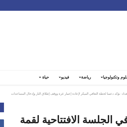
Track all markets on TradingView
لوم وتكنولوجيا
رياضة
فيديو
حياة
بغداد: نؤكد دعمنا لخطة التعافي المبكر لإعادة إعمار غزة ووقف إطلاق النار وإدخال المساعدات
في الجلسة الافتتاحية لقمة