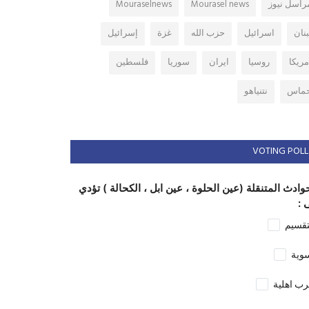
راسل نيوز
Mourasel news
Mouraselnews
بنان
اسرائيل
حزب الله
غزة
إسرائيل
مريكا
روسيا
ايران
سوريا
فلسطين
ماس
نتنياهو
VOTING POLL
وادث المتنقلة (عين الحلوة ، عين ابل ، الكحالة ) تؤدي
 :
تقسيم
وية
ب اهلية