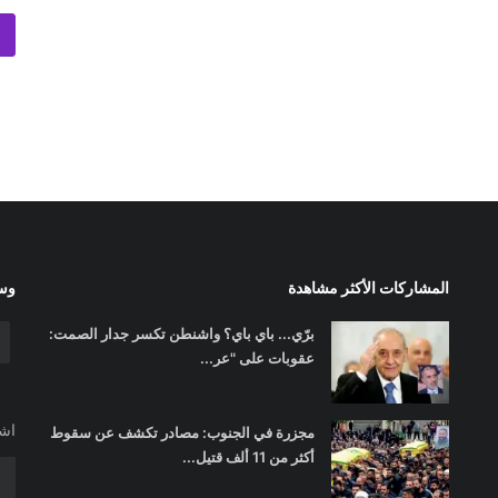
المشاركات الأكثر مشاهدة
وسا
برّي... باي باي؟ واشنطن تكسر جدار الصمت:
عقوبات على "عر...
اشت
مجزرة في الجنوب: مصادر تكشف عن سقوط
أكثر من 11 ألف قتيل...