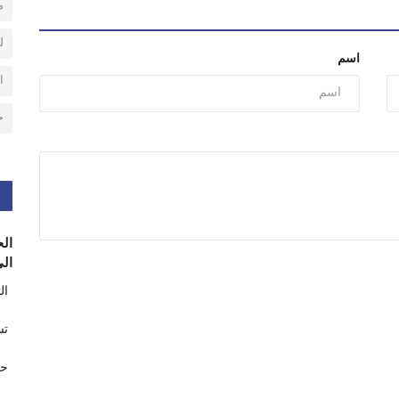
م
ل
اسم
ا
ح
الح
الى
ال
تس
حر