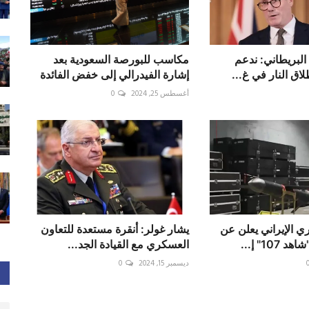
البريطاني: ندعم
مكاسب للبورصة السعودية بعد
اق النار في غ...
إشارة الفيدرالي إلى خفض الفائدة
أغسطس 25, 2024
0
ي الإيراني يعلن عن
يشار غولر: أنقرة مستعدة للتعاون
10" إ...
العسكري مع القيادة الجد...
ديسمبر 15, 2024
0