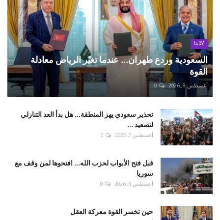
كتّابنا
السعودية وردع طهران... عندما تغيّر الرياض معادلة
القوة
أغسطس 8, 2026
0
تحذير سعودي يهز المنطقة... هل بدأ العد التنازلي
لتصعيد ...
أغسطس 7, 2026
0
قبل فتح الأبواب لحزب الله... افتحوها لمن وقف مع
سوريا
أغسطس 6, 2026
0
حين تخسر القوة معركة العقل