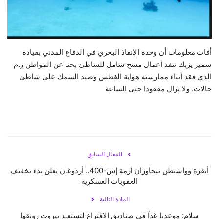
حياة
أفات معلومات أن وحدة الإنقاذ البحري في الدفاع المدني بقيادة
سمير يزبك تنفذ أعمال مسح شامل للشاطئ بحثا عن المواطن ز.م
الذي فقد أثناء ممارسته هواية الغطس وصيد السمك على شاطئ
حالات. ولا يزال مفقودا حتى الساعة
المقال السابق
أنقرة وواشنطن تتجاوزان أزمة إس-400.. أردوغان يعلن بدء تخفيف
العقوبات العسكرية
المادة التالية
سلام: موعدنا غداً في صناديق الاقتراع لتستعيد بيروت رونقها