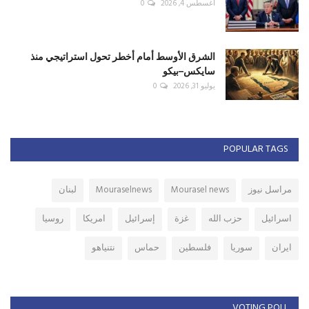
أغسطس 4, 2026
0
الشرق الأوسط أمام أخطر تحول استراتيجي منذ
سايكس–بيكو
يوليو 31, 2026
0
POPULAR TAGS
مراسل نيوز
Mourasel news
Mouraselnews
لبنان
اسرائيل
حزب الله
غزة
إسرائيل
امريكا
روسيا
ايران
سوريا
فلسطين
حماس
نتنياهو
VOTING POLL