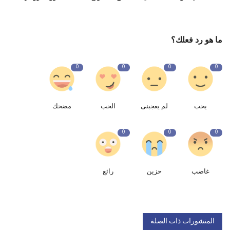
ما هو رد فعلك؟
0
0
0
0
يحب
لم يعجبنى
الحب
مضحك
0
0
0
غاضب
حزين
رائع
المنشورات ذات الصلة