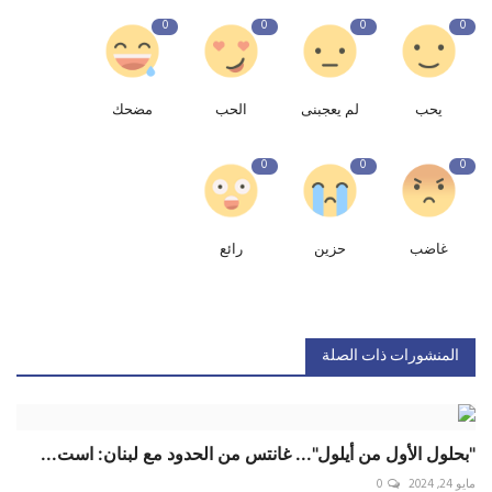
0
0
0
0
يحب
لم يعجبنى
الحب
مضحك
0
0
0
غاضب
حزين
رائع
المنشورات ذات الصلة
"بحلول الأول من أيلول"... غانتس من الحدود مع لبنان: است...
مايو 24, 2024
0