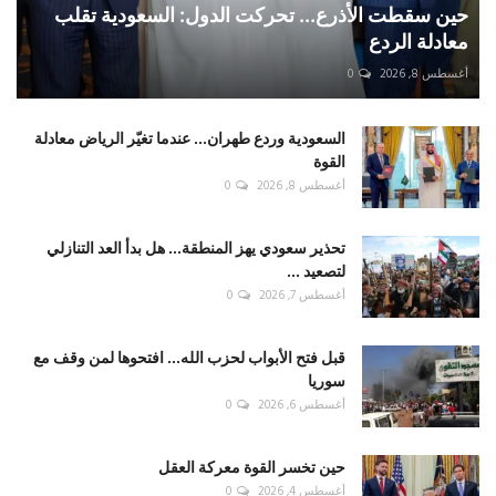
حين سقطت الأذرع... تحركت الدول: السعودية تقلب
معادلة الردع
أغسطس 8, 2026
0
السعودية وردع طهران... عندما تغيّر الرياض معادلة
القوة
أغسطس 8, 2026
0
تحذير سعودي يهز المنطقة... هل بدأ العد التنازلي
لتصعيد ...
أغسطس 7, 2026
0
قبل فتح الأبواب لحزب الله... افتحوها لمن وقف مع
سوريا
أغسطس 6, 2026
0
حين تخسر القوة معركة العقل
أغسطس 4, 2026
0