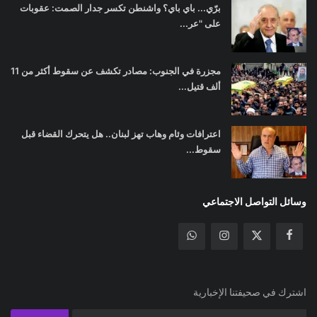
برّي... باي باي؟ واشنطن تكسر جدار الصمت: عقوبات
على "عر...
مجزرة في الجنوب: مصادر تكشف عن سقوط أكثر من 11
ألف قتيل...
اعترافات وئام وهاب تهز لبنان.. هل يتحرك القضاء قبل
سقوط...
وسائل التواصل الاجتماعي
اشترك في صحيفتنا الإخبارية