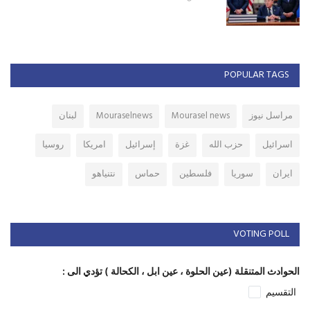
POPULAR TAGS
مراسل نيوز
Mourasel news
Mouraselnews
لبنان
اسرائيل
حزب الله
غزة
إسرائيل
امريكا
روسيا
ايران
سوريا
فلسطين
حماس
نتنياهو
VOTING POLL
الحوادث المتنقلة (عين الحلوة ، عين ابل ، الكحالة ) تؤدي الى :
التقسيم