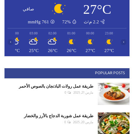
27°C
صافي
2.2 م\ث
72%
761
mmHg
04:00
03:00
02:00
01:00
00:00
23:00
‹
›
C
25°C
25°C
26°C
26°C
27°C
27°C
POPULAR POSTS
طريقة عمل رولات الباذنجان بالصوص الأحمر
مارس 21, 2025
0
طريقة عمل شوربة الدجاج بالأرز والخضار
مارس 20, 2025
0