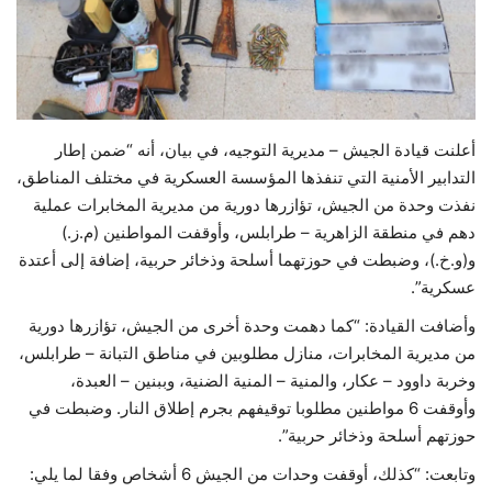
حياة
أعلنت قيادة الجيش – مديرية التوجيه، في بيان، أنه “ضمن إطار
التدابير الأمنية التي تنفذها المؤسسة العسكرية في مختلف المناطق،
نفذت وحدة من الجيش، تؤازرها دورية من مديرية المخابرات عملية
دهم في منطقة الزاهرية – طرابلس، وأوقفت المواطنين (م.ز.)
و(و.خ.)، وضبطت في حوزتهما أسلحة وذخائر حربية، إضافة إلى أعتدة
عسكرية”.
وأضافت القيادة: “كما دهمت وحدة أخرى من الجيش، تؤازرها دورية
من مديرية المخابرات، منازل مطلوبين في مناطق التبانة – طرابلس،
وخربة داوود – عكار، والمنية – المنية الضنية، وببنين – العبدة،
وأوقفت 6 مواطنين مطلوبا توقيفهم بجرم إطلاق النار. وضبطت في
حوزتهم أسلحة وذخائر حربية”.
وتابعت: “كذلك، أوقفت وحدات من الجيش 6 أشخاص وفقا لما يلي: