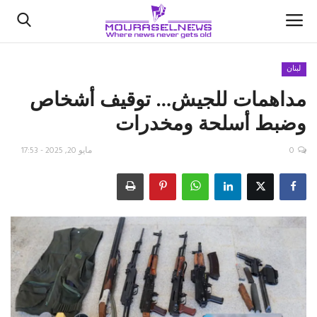
لبنان
مداهمات للجيش… توقيف أشخاص
الأخبار
وضبط أسلحة ومخدرات
كتّابنا
0
مايو 20, 2025 - 17:53
السعودية
اقتصاد
علوم وتكنولوجيا
رياضة
فيديو