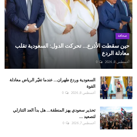
صحافة
حين سقطت الأذرع... تحركت الدول: السعودية تقلب
معادلة الردع
أغسطس 8, 2026
0
السعودية وردع طهران... عندما تغيّر الرياض معادلة
القوة
أغسطس 8, 2026
0
تحذير سعودي يهز المنطقة... هل بدأ العد التنازلي
لتصعيد ...
أغسطس 7, 2026
0