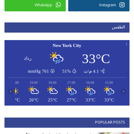
WhatsApp
Instagram
الطقس
New York City
33°C
رذاذ
4.1 م\ث
51%
761
mmHg
20:00
19:00
18:00
17:00
16:00
15:00
‹
›
C
26°C
26°C
25°C
27°C
33°C
33°C
POPULAR POSTS