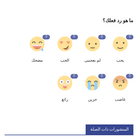
ما هو رد فعلك؟
0
0
0
0
يحب
لم يعجبنى
الحب
مضحك
0
0
0
غاضب
حزين
رائع
المنشورات ذات الصلة