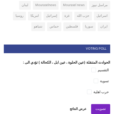
مراسل نيوز
Mourasel news
Mouraselnews
لبنان
اسرائيل
حزب الله
غزة
إسرائيل
امريكا
روسيا
ايران
سوريا
فلسطين
حماس
نتنياهو
VOTING POLL
الحوادث المتنقلة (عين الحلوة ، عين ابل ، الكحالة ) تؤدي الى :
التقسيم
تسوية
حرب اهلية
تصويت
عرض النتائج