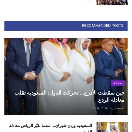
RECOMMENDED POSTS
صحافة
حين سقطت الأذرع... تحركت الدول: السعودية تقلب
معادلة الردع
أغسطس 8, 2026
0
السعودية وردع طهران... عندما تغيّر الرياض معادلة
القوة