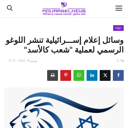
دولية
وسائل إعلام إســـرائيلية تنشر اللوغو
الأخبار
الرسمي لعملية "شعب كالأسد"
كتّابنا
0
يونيو 16, 2025 - 17:33
السعودية
اقتصاد
علوم وتكنولوجيا
رياضة
فيديو