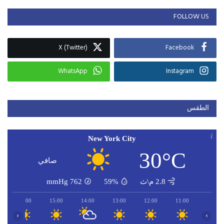
FOLLOW US
X (Twitter)
Facebook
WhatsApp
Instagram
الطقس
New York City
30°C
صافي
2.8 م\ث
59%
762
mmHg
16:00
15:00
14:00
13:00
12:00
11:00
‹
›