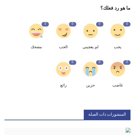
ما هو رد فعلك؟
0
0
0
0
يحب
لم يعجبنى
الحب
مضحك
0
0
0
غاضب
حزين
رائع
المنشورات ذات الصلة