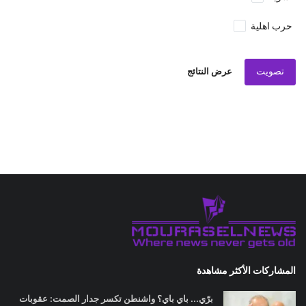
حرب اهلية
تصويت
عرض النتائج
المشاركات الأكثر مشاهدة
برّي... باي باي؟ واشنطن تكسر جدار الصمت: عقوبات