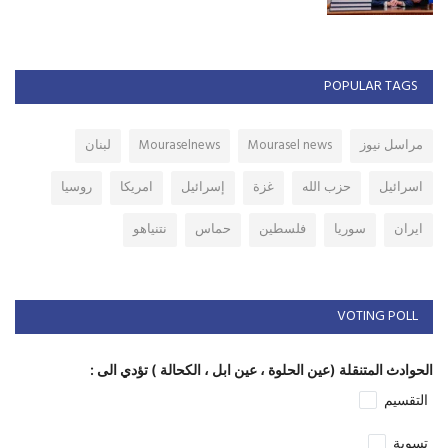
POPULAR TAGS
مراسل نيوز
Mourasel news
Mouraselnews
لبنان
اسرائيل
حزب الله
غزة
إسرائيل
امريكا
روسيا
ايران
سوريا
فلسطين
حماس
نتنياهو
VOTING POLL
الحوادث المتنقلة (عين الحلوة ، عين ابل ، الكحالة ) تؤدي الى :
التقسيم
تسوية