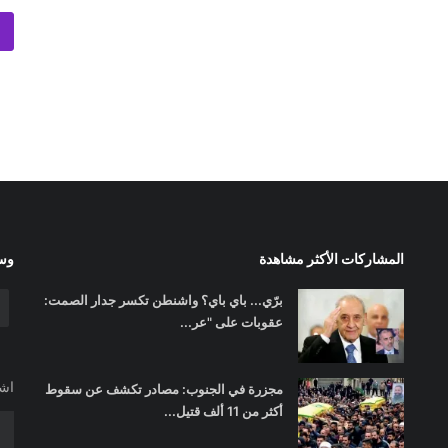
المشاركات الأكثر مشاهدة
وسا
برّي... باي باي؟ واشنطن تكسر جدار الصمت:
عقوبات على "عر...
اشت
مجزرة في الجنوب: مصادر تكشف عن سقوط
أكثر من 11 ألف قتيل...