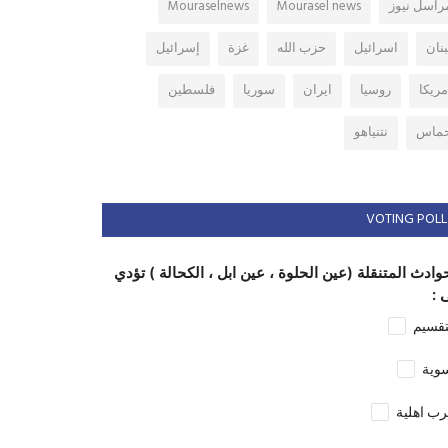
راسل نيوز
Mourasel news
Mouraselnews
بنان
اسرائيل
حزب الله
غزة
إسرائيل
مريكا
روسيا
ايران
سوريا
فلسطين
ماس
نتنياهو
VOTING POLL
وادث المتنقلة (عين الحلوة ، عين ابل ، الكحالة ) تؤدي
 :
تقسيم
وية
ب اهلية