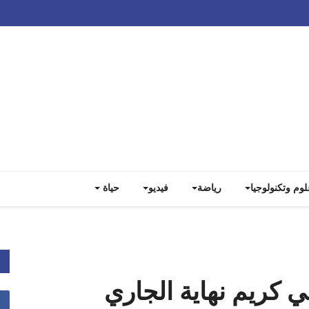
Track all markets on TradingView
لوم وتكنولوجيا
رياضة
فيديو
حياة
ي كريم نهاية الجاري