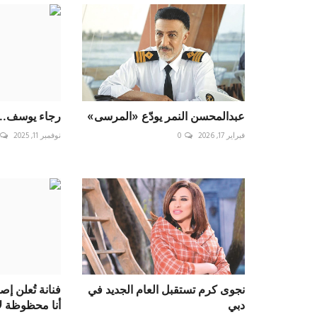
عبدالمحسن النمر يودّع «المرسى»
رجاء يوسف.. 
فبراير 17, 2026
0
نوفمبر 11, 2025
نجوى كرم تستقبل العام الجديد في
فنانة تُعلن إص
دبي
أنا محظوظة لأ