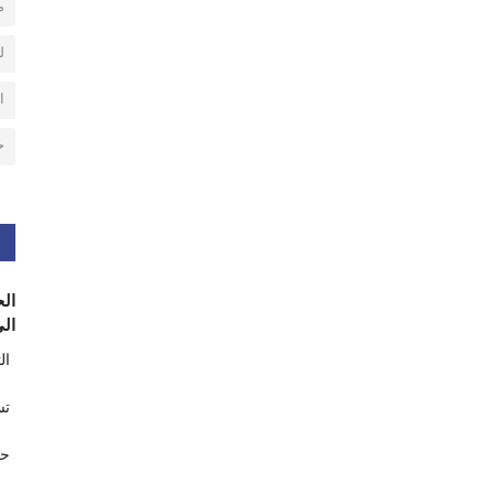
م
ل
ا
ح
الح
الى
ال
تس
حر