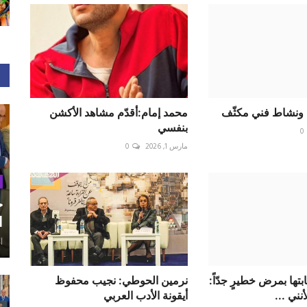
ونشاط فني مكثّف
محمد إمام:أقدّم مشاهد الأكشن
بنفسي
0
مارس 1, 2026
0
ح
ا
أغ
ابتها بمرض خطيرٍ جدّاً:
نرمين الحوطي: نجيب محفوظ
نني ...
أيقونة الأدب العربي