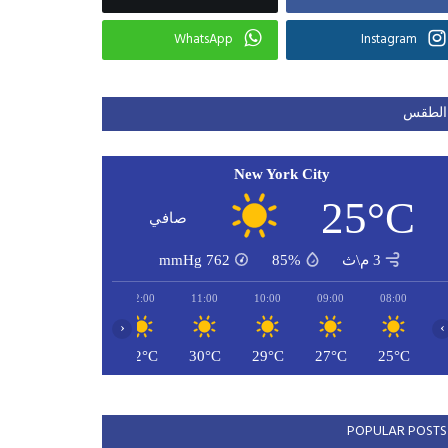
WhatsApp
Instagram
الطقس
New York City
25°C
صافي
3 م\ث
85%
762
mmHg
14:00
13:00
12:00
11:00
10:00
09:00
08:00
‹
›
33°C
32°C
32°C
30°C
29°C
27°C
25°C
POPULAR POSTS