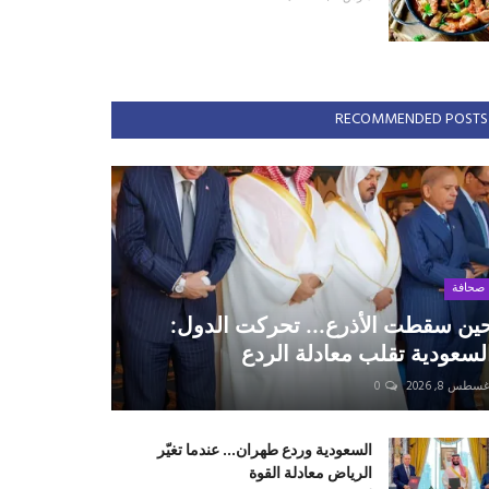
RECOMMENDED POSTS
صحافة
ين سقطت الأذرع... تحركت الدول:
لسعودية تقلب معادلة الردع
سطس 8, 2026
0
السعودية وردع طهران... عندما تغيّر
الرياض معادلة القوة