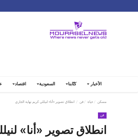
الأخبار
كتّابنا
السعودية
اقتصاد
ع
مسكن
حياة
فن
انطلاق تصوير «أنا» لنيللي كريم نهاية الجاري
فن
انطلاق تصوير «أنا» لنيلل