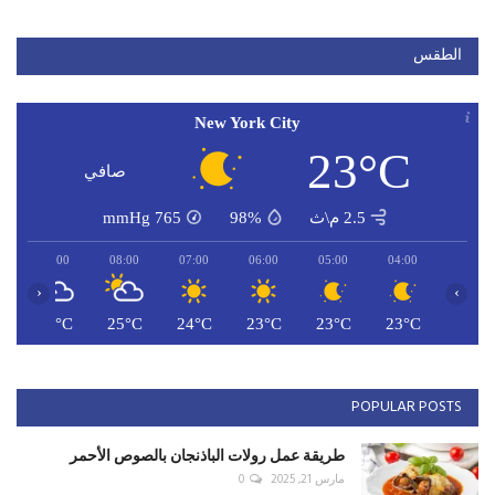
الطقس
New York City
23°C
صافي
2.5 م\ث
98%
765
mmHg
09:00
08:00
07:00
06:00
05:00
04:00
‹
›
C
27°C
25°C
24°C
23°C
23°C
23°C
POPULAR POSTS
طريقة عمل رولات الباذنجان بالصوص الأحمر
مارس 21, 2025
0