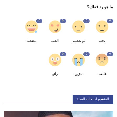
ما هو رد فعلك؟
0
0
0
0
يحب
لم يعجبنى
الحب
مضحك
0
0
0
غاضب
حزين
رائع
المنشورات ذات الصلة