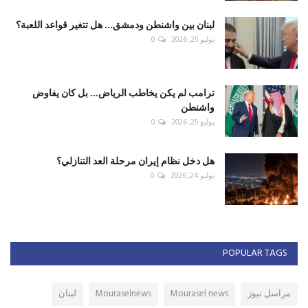
لبنان بين واشنطن ودمشق... هل تتغير قواعد اللعبة؟
يوليو 25, 2026
0
ترامب لم يكن يخاطب الرياض... بل كان يفاوض
واشنطن
يوليو 25, 2026
0
هل دخل نظام إيران مرحلة العد التنازلي؟
يوليو 24, 2026
0
POPULAR TAGS
مراسل نيوز
Mourasel news
Mouraselnews
لبنان