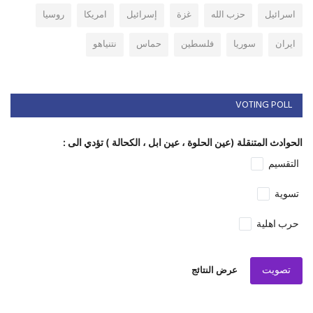
اسرائيل
حزب الله
غزة
إسرائيل
امريكا
روسيا
ايران
سوريا
فلسطين
حماس
نتنياهو
VOTING POLL
الحوادث المتنقلة (عين الحلوة ، عين ابل ، الكحالة ) تؤدي الى :
التقسيم
تسوية
حرب اهلية
تصويت
عرض النتائج