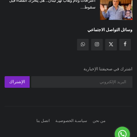
اعترافات وئام وهاب تهز لبنان.. هل يتحرك القضاء قبل
سقوط...
وسائل التواصل الاجتماعي
اشترك في صحيفتنا الإخبارية
الإشتراك
من نحن
سياسـة الخصوصيـة
اتصل بنا