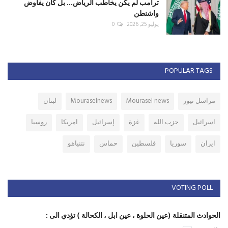
ترامب لم يكن يخاطب الرياض... بل كان يفاوض
واشنطن
يوليو 25, 2026
0
POPULAR TAGS
مراسل نيوز
Mourasel news
Mouraselnews
لبنان
اسرائيل
حزب الله
غزة
إسرائيل
امريكا
روسيا
ايران
سوريا
فلسطين
حماس
نتنياهو
VOTING POLL
الحوادث المتنقلة (عين الحلوة ، عين ابل ، الكحالة ) تؤدي الى :