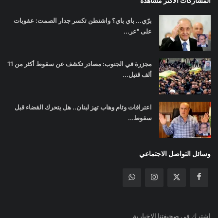
المشاركات الأكثر مشاهدة
برّي... باي باي؟ واشنطن تكسر جدار الصمت: عقوبات
على "عر...
مجزرة في الجنوب: مصادر تكشف عن سقوط أكثر من 11
ألف قتيل...
اعترافات وئام وهاب تهز لبنان.. هل يتحرك القضاء قبل
سقوط...
وسائل التواصل الاجتماعي
اشترك في صحيفتنا الإخبارية