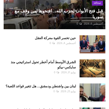
صحافة
قبل فتح الأبواب لحزب الله... افتحوها لمن وقف مع
سوريا
أغسطس 6, 2026
0
حين تخسر القوة معركة العقل
أغسطس 4, 2026
0
الشرق الأوسط أمام أخطر تحول استراتيجي منذ
سايكس–بيكو
يوليو 31, 2026
0
لبنان بين واشنطن ودمشق... هل تتغير قواعد اللعبة؟
يوليو 25, 2026
0