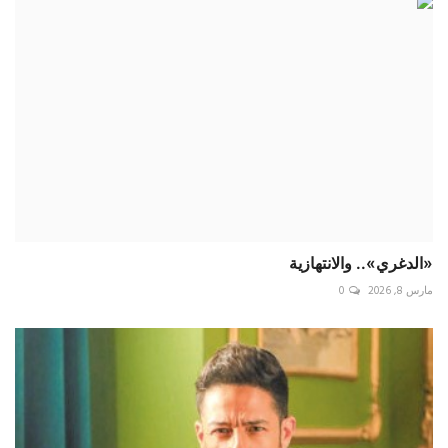
«الدغري».. والانتهازية
مارس 8, 2026
0