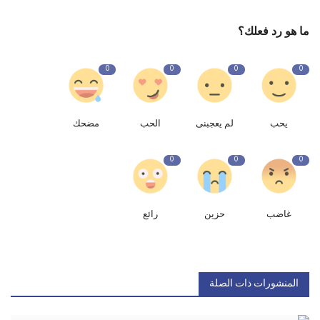
ما هو رد فعلك؟
0
0
0
0
يحب
لم يعجبنى
الحب
مضحك
0
0
0
غاضب
حزين
رائع
المنشورات ذات الصلة