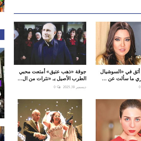
أثق في «السوشيال
جوقة «ذهب عتيق» أمتعت محبي
ري ما سألت عن ...
الطرب الأصيل بـ «نثرات من ال...
0
ديسمبر 18, 2025
0
ق
و
أغ