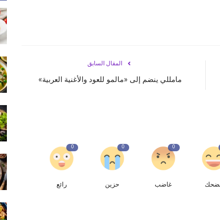
المقال السابق
مامللي ينضم إلى «مالمو للعود والأغنية العربية»
0
0
0
ضحك
غاضب
حزين
رائع