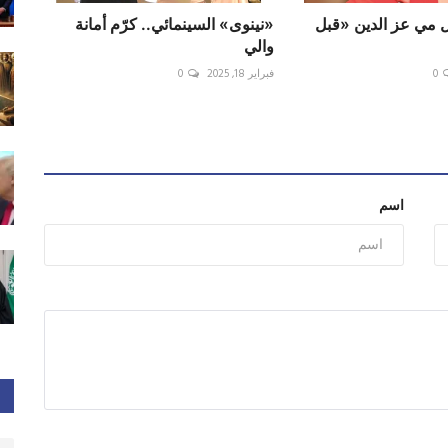
 مي عز الدين «قبل
«نينوى» السينمائي.. كرّم أمانة
والي
0
فبراير 18, 2025
0
اسم