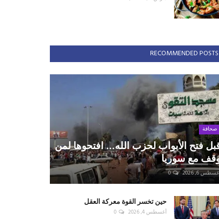
RECOMMENDED POSTS
صحافة
بل فتح الأبواب لحزب الله... افتحوها لمن
قف مع سوريا
سطس 6, 2026
0
حين تخسر القوة معركة العقل
أغسطس 4, 2026
0