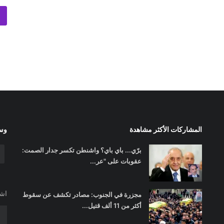
المشاركات الأكثر مشاهدة
وسا
برّي... باي باي؟ واشنطن تكسر جدار الصمت:
عقوبات على "عر...
اشت
مجزرة في الجنوب: مصادر تكشف عن سقوط
أكثر من 11 ألف قتيل...