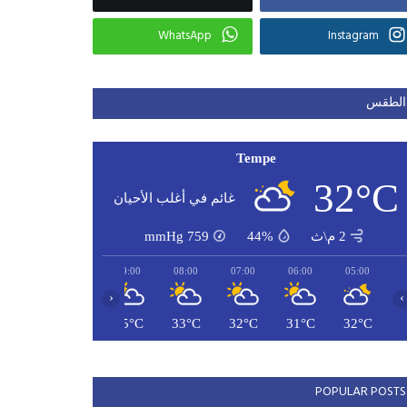
WhatsApp
Instagram
الطقس
Tempe
32°C
غائم في أغلب الأحيان
2 م\ث
44%
759
mmHg
11:00
10:00
09:00
08:00
07:00
06:00
05:00
‹
›
38°C
36°C
35°C
33°C
32°C
31°C
32°C
POPULAR POSTS