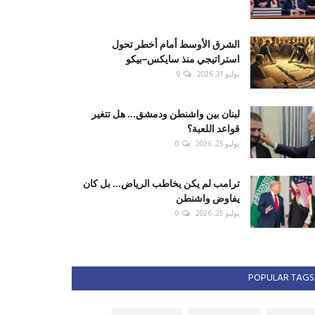
الشرق الأوسط أمام أخطر تحول
استراتيجي منذ سايكس–بيكو
يوليو 31, 2026
0
لبنان بين واشنطن ودمشق... هل تتغير
قواعد اللعبة؟
يوليو 25, 2026
0
ترامب لم يكن يخاطب الرياض... بل كان
يفاوض واشنطن
يوليو 25, 2026
0
POPULAR TAGS