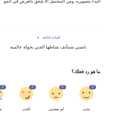
البدء بتصويره، ومن المحتمل ألا يلحق بالعرض في المو
المادة التالية
نانسي تستأنف نشاطها الفني بجولة عالمية
ما هو رد فعلك؟
0
0
0
0
يحب
لم يعجبنى
الحب
م