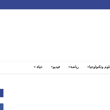
Track all markets on TradingView
لوم وتكنولوجيا
رياضة
فيديو
حياة