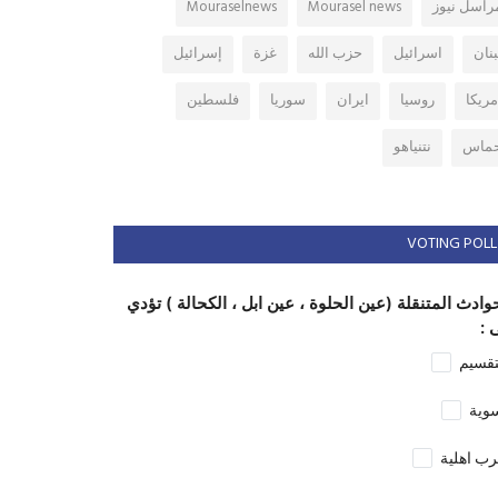
راسل نيوز
Mourasel news
Mouraselnews
بنان
اسرائيل
حزب الله
غزة
إسرائيل
مريكا
روسيا
ايران
سوريا
فلسطين
ماس
نتنياهو
VOTING POLL
وادث المتنقلة (عين الحلوة ، عين ابل ، الكحالة ) تؤدي
 :
تقسيم
وية
ب اهلية