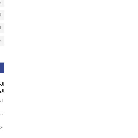
م
ل
ا
ح
الح
الى
ال
تس
حر