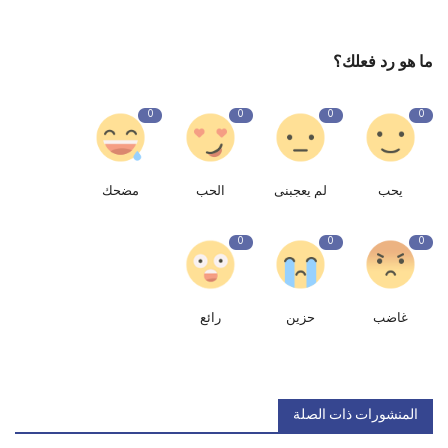
ما هو رد فعلك؟
0
0
0
0
يحب
لم يعجبنى
الحب
مضحك
0
0
0
غاضب
حزين
رائع
المنشورات ذات الصلة