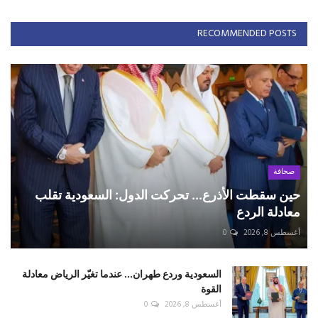
RECOMMENDED POSTS
صحافة
حين سقطت الأذرع... تحركت الدول: السعودية تقلب
معادلة الردع
أغسطس 8, 2026
0
السعودية وردع طهران... عندما تغيّر الرياض معادلة
القوة
أغسطس 8, 2026
0