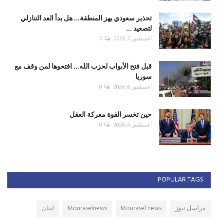
تحذير سعودي يهز المنطقة... هل بدأ العد التنازلي
لتصعيد ...
أغسطس 7, 2026
0
قبل فتح الأبواب لحزب الله... افتحوها لمن وقف مع
سوريا
أغسطس 6, 2026
0
حين تخسر القوة معركة العقل
أغسطس 4, 2026
0
POPULAR TAGS
مراسل نيوز
Mourasel news
Mouraselnews
لبنان