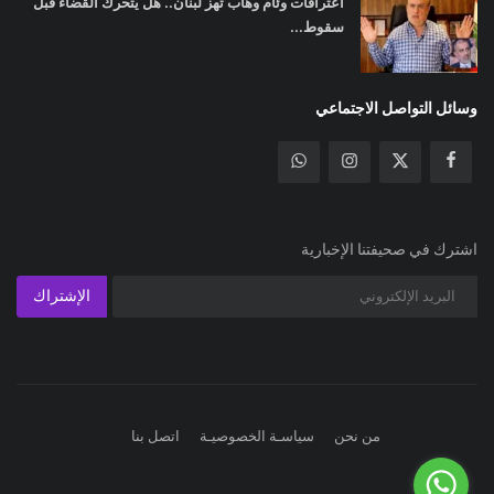
اعترافات وئام وهاب تهز لبنان.. هل يتحرك القضاء قبل
سقوط...
وسائل التواصل الاجتماعي
اشترك في صحيفتنا الإخبارية
الإشتراك
من نحن
سياسـة الخصوصيـة
اتصل بنا