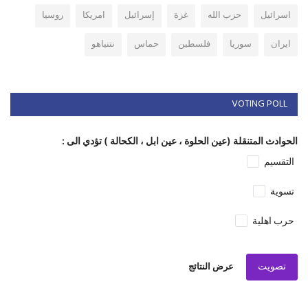
اسرائيل
حزب الله
غزة
إسرائيل
امريكا
روسيا
ايران
سوريا
فلسطين
حماس
نتنياهو
VOTING POLL
الحوادث المتنقلة (عين الحلوة ، عين ابل ، الكحالة ) تؤدي الى :
التقسيم
تسوية
حرب اهلية
تصويت
عرض النتائج