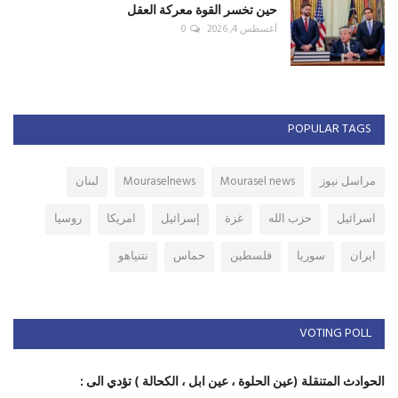
حين تخسر القوة معركة العقل
أغسطس 4, 2026
0
POPULAR TAGS
مراسل نيوز
Mourasel news
Mouraselnews
لبنان
اسرائيل
حزب الله
غزة
إسرائيل
امريكا
روسيا
ايران
سوريا
فلسطين
حماس
نتنياهو
VOTING POLL
الحوادث المتنقلة (عين الحلوة ، عين ابل ، الكحالة ) تؤدي الى :