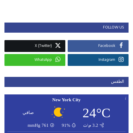
FOLLOW US
X (Twitter)
Facebook
WhatsApp
Instagram
الطقس
New York City
24°C
صافي
3.2 م\ث
91%
761
mmHg