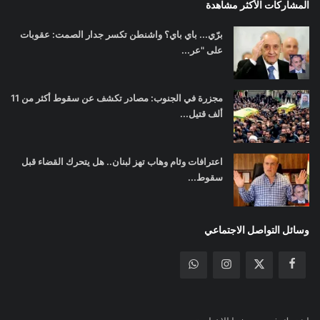
المشاركات الأكثر مشاهدة
برّي... باي باي؟ واشنطن تكسر جدار الصمت: عقوبات
على "عر...
مجزرة في الجنوب: مصادر تكشف عن سقوط أكثر من 11
ألف قتيل...
اعترافات وئام وهاب تهز لبنان.. هل يتحرك القضاء قبل
سقوط...
وسائل التواصل الاجتماعي