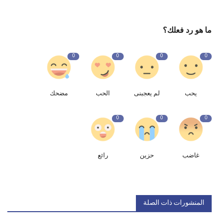
ما هو رد فعلك؟
0
0
0
0
يحب
لم يعجبنى
الحب
مضحك
0
0
0
غاضب
حزين
رائع
المنشورات ذات الصلة