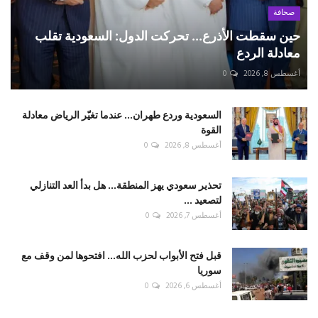
صحافة
حين سقطت الأذرع... تحركت الدول: السعودية تقلب
معادلة الردع
أغسطس 8, 2026
0
السعودية وردع طهران... عندما تغيّر الرياض معادلة
القوة
أغسطس 8, 2026
0
تحذير سعودي يهز المنطقة... هل بدأ العد التنازلي
لتصعيد ...
أغسطس 7, 2026
0
قبل فتح الأبواب لحزب الله... افتحوها لمن وقف مع
سوريا
أغسطس 6, 2026
0