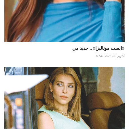
«الست موناليزا».. جديد مي
أكتوبر 28, 2025
0