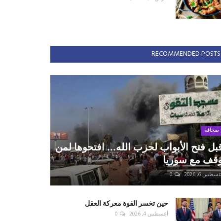
RECOMMENDED POSTS
صحافة
بل فتح الأبواب لحزب الله... افتحوها لمن
قف مع سوريا
سطس 6, 2026
0
حين تخسر القوة معركة العقل
أغسطس 4, 2026
0