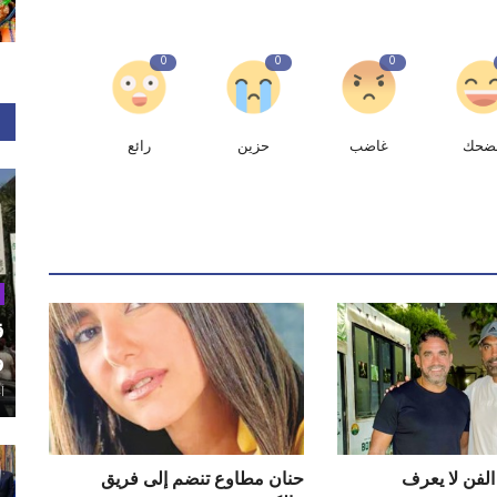
0
0
0
ضحك
غاضب
حزين
رائع
ق
و
أغ
الفن لا يعرف
حنان مطاوع تنضم إلى فريق