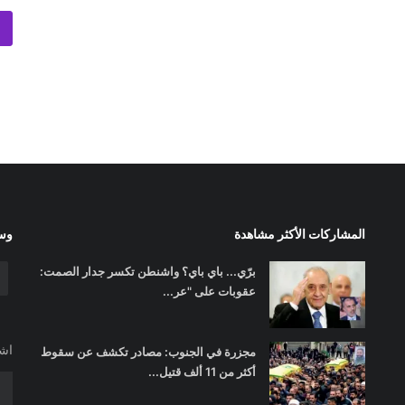
المشاركات الأكثر مشاهدة
وسا
برّي... باي باي؟ واشنطن تكسر جدار الصمت:
عقوبات على "عر...
اشت
مجزرة في الجنوب: مصادر تكشف عن سقوط
أكثر من 11 ألف قتيل...