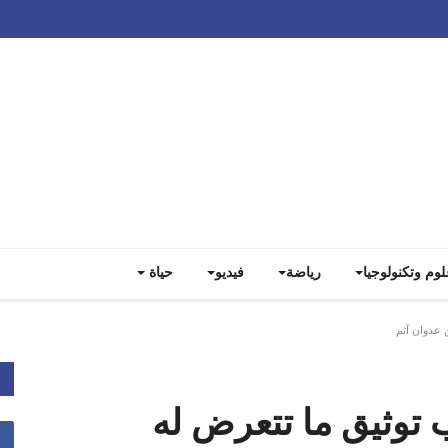
Track all markets on TradingView
لوم وتكنولوجيا
رياضة
فيديو
حياة
 عدوان آثم
ب توثيق ما تتعرض له