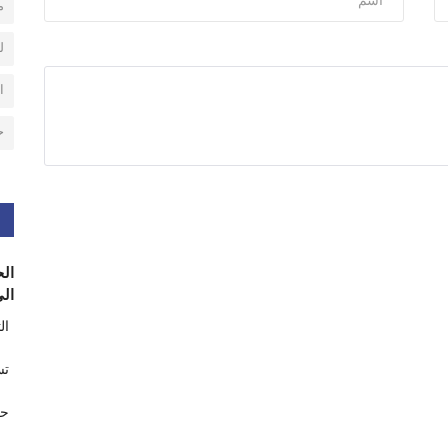
م
ل
ا
ح
الح
الى
ال
تس
حر