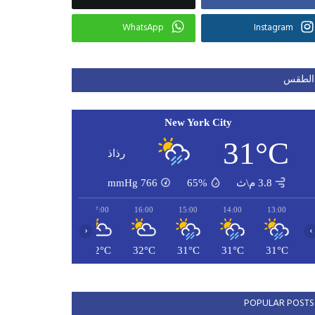
WhatsApp
Instagram
الطقس
New York City
31°C
رذاذ
3.8 م\ث
65%
766
mmHg
19:00
18:00
17:00
16:00
15:00
14:00
13:00
‹
›
31°C
31°C
32°C
32°C
31°C
31°C
31°C
POPULAR POSTS