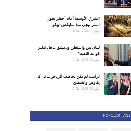
الشرق الأوسط أمام أخطر تحول
استراتيجي منذ سايكس–بيكو
يوليو 31, 2026
0
لبنان بين واشنطن ودمشق... هل تتغير
قواعد اللعبة؟
يوليو 25, 2026
0
ترامب لم يكن يخاطب الرياض... بل كان
يفاوض واشنطن
يوليو 25, 2026
0
POPULAR TAGS