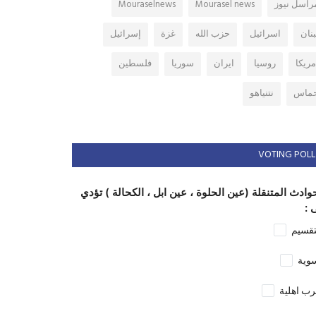
راسل نيوز
Mourasel news
Mouraselnews
بنان
اسرائيل
حزب الله
غزة
إسرائيل
مريكا
روسيا
ايران
سوريا
فلسطين
ماس
نتنياهو
VOTING POLL
وادث المتنقلة (عين الحلوة ، عين ابل ، الكحالة ) تؤدي
 :
تقسيم
وية
ب اهلية