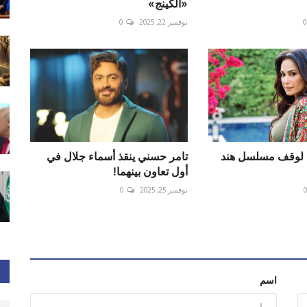
«الكينج»
0
نوفمبر 22, 2025
0
 لوقف مسلسل هند
تامر حسني ينقذ أسماء جلال في
أول تعاون بينهما!
نوفمبر 25, 2025
0
اسم