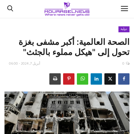
دولية
الصحة العالمية: أكبر مشفى بغزة
الأخبار
تحول إلى "هيكل مملوء بالجثث"
كتّابنا
0
أبريل 7, 2024 - 06:00
السعودية
اقتصاد
علوم وتكنولوجيا
رياضة
فيديو