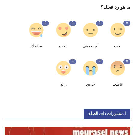
ما هو رد فعلك؟
0
0
0
0
يحب
لم يعجبنى
الحب
مضحك
0
0
0
غاضب
حزين
رائع
المنشورات ذات الصلة