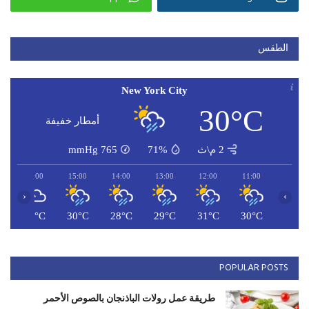
الطقس
New York City
30°C
أمطار خفيفة
2 م\ث
71%
765
mmHg
16:00
15:00
14:00
13:00
12:00
11:00
‹
›
C
29°C
30°C
28°C
29°C
31°C
30°C
POPULAR POSTS
طريقة عمل رولات الباذنجان بالصوص الأحمر