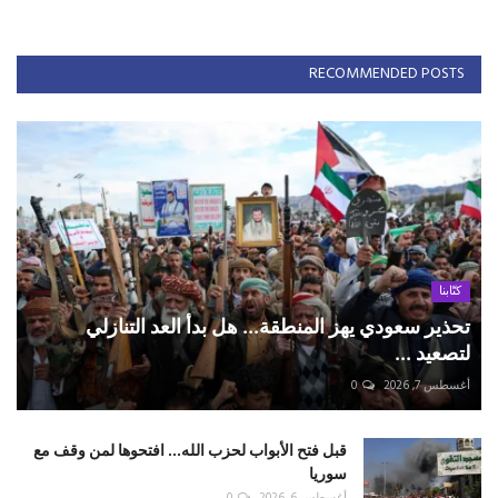
RECOMMENDED POSTS
كتّابنا
تحذير سعودي يهز المنطقة... هل بدأ العد التنازلي
لتصعيد ...
أغسطس 7, 2026
0
قبل فتح الأبواب لحزب الله... افتحوها لمن وقف مع
سوريا