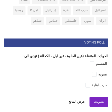
اسرائيل
حزب الله
غزة
إسرائيل
امريكا
روسيا
ايران
سوريا
فلسطين
حماس
نتنياهو
VOTING POLL
الحوادث المتنقلة (عين الحلوة ، عين ابل ، الكحالة ) تؤدي الى :
التقسيم
تسوية
حرب اهلية
تصويت
عرض النتائج