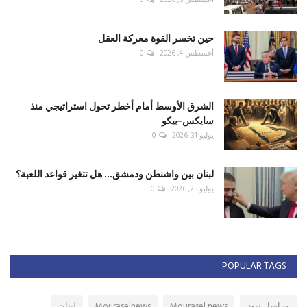
أغسطس 6, 2026
0
حين تخسر القوة معركة العقل
أغسطس 4, 2026
0
الشرق الأوسط أمام أخطر تحول استراتيجي منذ
سايكس–بيكو
يوليو 31, 2026
0
لبنان بين واشنطن ودمشق... هل تتغير قواعد اللعبة؟
يوليو 25, 2026
0
POPULAR TAGS
مراسل نيوز
Mourasel news
Mouraselnews
لبنان