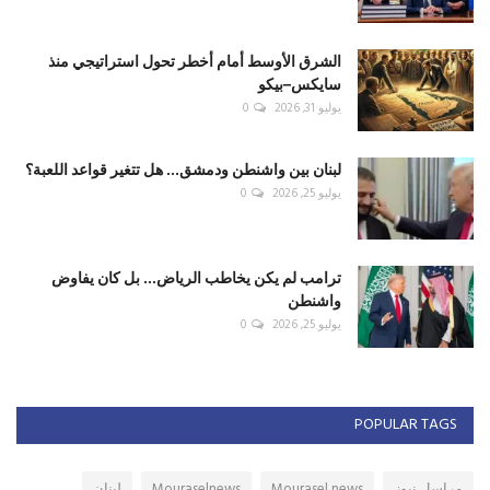
الشرق الأوسط أمام أخطر تحول استراتيجي منذ
سايكس–بيكو
يوليو 31, 2026
0
لبنان بين واشنطن ودمشق... هل تتغير قواعد اللعبة؟
يوليو 25, 2026
0
ترامب لم يكن يخاطب الرياض... بل كان يفاوض
واشنطن
يوليو 25, 2026
0
POPULAR TAGS
مراسل نيوز
Mourasel news
Mouraselnews
لبنان