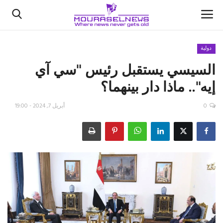
دولية
السيسي يستقبل رئيس "سي آي
الأخبار
إيه".. ماذا دار بينهما؟
كتّابنا
0
أبريل 7, 2024 - 19:00
السعودية
اقتصاد
علوم وتكنولوجيا
رياضة
فيديو