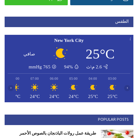
الطقس
New York City
25°C
صافي
2.6 م\ث
94%
765
mmHg
08:00
07:00
06:00
05:00
04:00
03:00
‹
›
C
26°C
24°C
24°C
24°C
25°C
25°C
POPULAR POSTS
طريقة عمل رولات الباذنجان بالصوص الأحمر