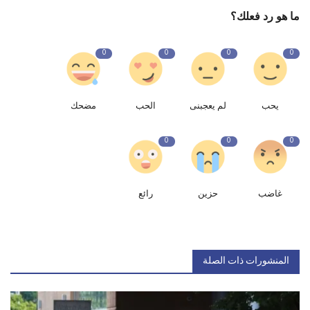
ما هو رد فعلك؟
0
0
0
0
يحب
لم يعجبنى
الحب
مضحك
0
0
0
غاضب
حزين
رائع
المنشورات ذات الصلة