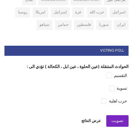
اسرائيل
حزب الله
غزة
إسرائيل
امريكا
روسيا
ايران
سوريا
فلسطين
حماس
نتنياهو
VOTING POLL
الحوادث المتنقلة (عين الحلوة ، عين ابل ، الكحالة ) تؤدي الى :
التقسيم
تسوية
حرب اهلية
تصويت
عرض النتائج