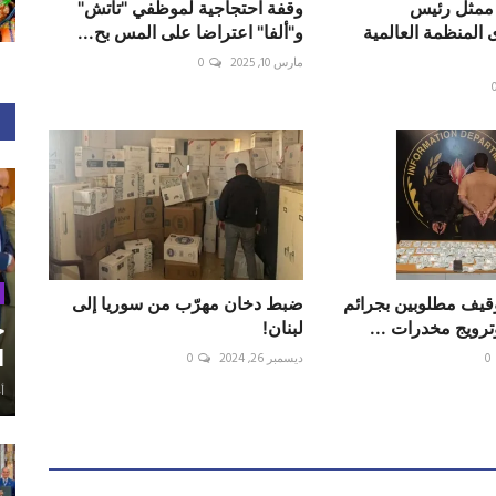
ممثل رئيس
وقفة احتجاجية لموظفي "تاتش"
 المنظمة العالمية
و"ألفا" اعتراضا على المس بح...
مارس 10, 2025
0
وقيف مطلوبين بجرائم
ضبط دخان مهرّب من سوريا إلى
ح
ويج مخدرات ...
لبنان!
ا
0
ديسمبر 26, 2024
0
أغ