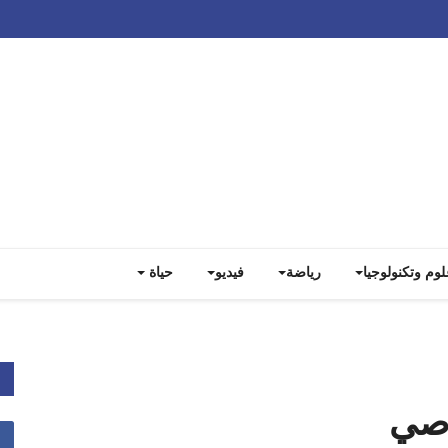
Track all markets on TradingView
لوم وتكنولوجيا
رياضة
فيديو
حياة
رصي