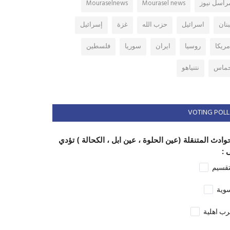
راسل نيوز
Mourasel news
Mouraselnews
بنان
اسرائيل
حزب الله
غزة
إسرائيل
مريكا
روسيا
ايران
سوريا
فلسطين
ماس
نتنياهو
VOTING POLL
وادث المتنقلة (عين الحلوة ، عين ابل ، الكحالة ) تؤدي
 :
تقسيم
وية
ب اهلية