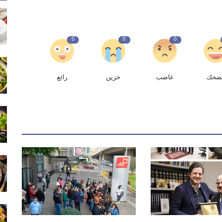
0
0
0
ضحك
غاضب
حزين
رائع