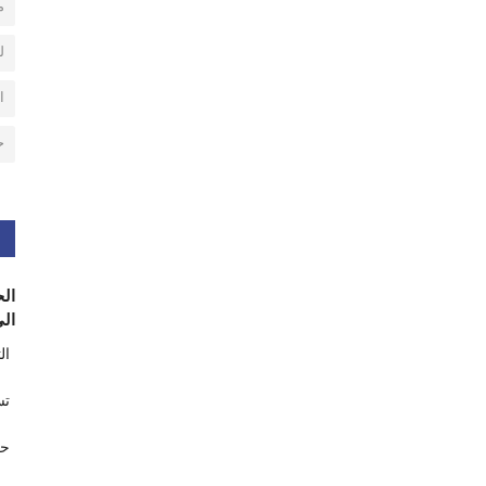
م
ل
ا
ح
الح
الى
ال
تس
حر