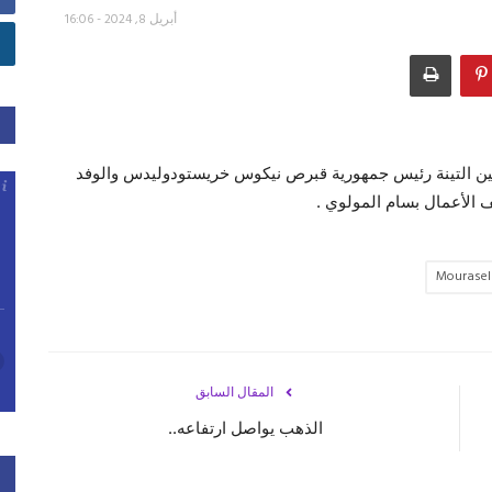
أبريل 8, 2024 - 16:06
عين التينة رئيس جمهورية قبرص نيكوس خريستودوليدس والوفد
 الأعمال بسام المولوي .
Mourase
المقال السابق
الذهب يواصل ارتفاعه..