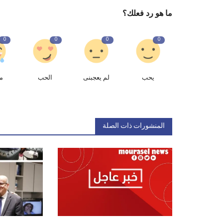
ما هو رد فعلك؟
0
0
0
0
يحب
لم يعجبنى
الحب
م
المنشورات ذات الصلة