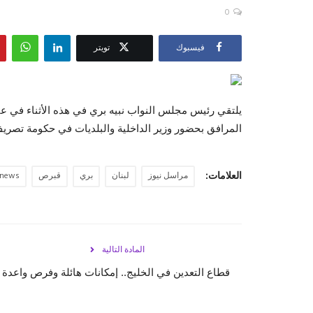
0
فيسبوك
تويتر
يلتقي رئيس مجلس النواب نبيه بري في هذه الأثناء في 
المرافق بحضور وزير الداخلية والبلديات في حكومة تصريف
العلامات:
مراسل نيوز
لبنان
بري
قبرص
lnews
المادة التالية
قطاع التعدين في الخليج.. إمكانات هائلة وفرص واعدة