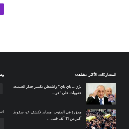
المشاركات الأكثر مشاهدة
وسا
برّي... باي باي؟ واشنطن تكسر جدار الصمت:
عقوبات على "عر...
اشت
مجزرة في الجنوب: مصادر تكشف عن سقوط
أكثر من 11 ألف قتيل...