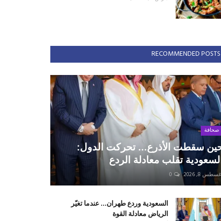
RECOMMENDED POSTS
صحافة
ين سقطت الأذرع... تحركت الدول:
لسعودية تقلب معادلة الردع
سطس 8, 2026
0
السعودية وردع طهران... عندما تغيّر
الرياض معادلة القوة