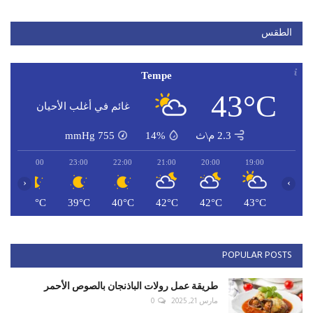
الطقس
Tempe
43°C
غائم في أغلب الأحيان
2.3 م\ث
14%
755
mmHg
00:00
23:00
22:00
21:00
20:00
19:00
‹
›
C
38°C
39°C
40°C
42°C
42°C
43°C
POPULAR POSTS
طريقة عمل رولات الباذنجان بالصوص الأحمر
مارس 21, 2025
0