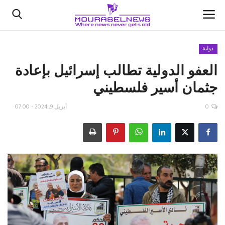
دولية
العفو الدولية تطالب إسرائيل بإعادة
الأخبار
جثمان أسير فلسطيني
كتّابنا
0
أبريل 9, 2024 - 07:00
السعودية
اقتصاد
علوم وتكنولوجيا
رياضة
فيديو