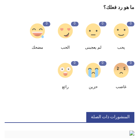
ما هو رد فعلك؟
0
0
0
0
يحب
لم يعجبنى
الحب
مضحك
0
0
0
غاضب
حزين
رائع
المنشورات ذات الصلة