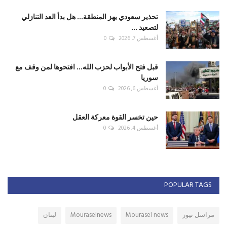
تحذير سعودي يهز المنطقة... هل بدأ العد التنازلي
لتصعيد ...
أغسطس 7, 2026
0
قبل فتح الأبواب لحزب الله... افتحوها لمن وقف مع
سوريا
أغسطس 6, 2026
0
حين تخسر القوة معركة العقل
أغسطس 4, 2026
0
POPULAR TAGS
مراسل نيوز
Mourasel news
Mouraselnews
لبنان