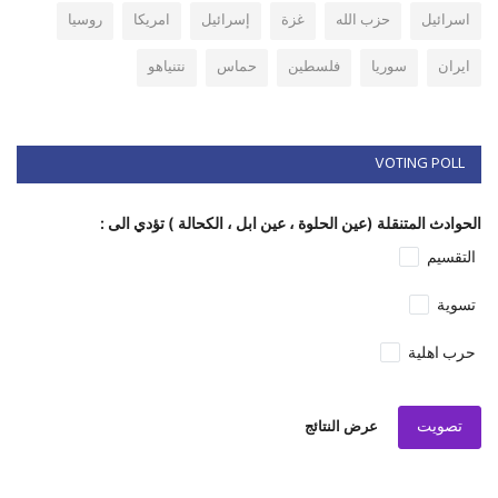
اسرائيل
حزب الله
غزة
إسرائيل
امريكا
روسيا
ايران
سوريا
فلسطين
حماس
نتنياهو
VOTING POLL
الحوادث المتنقلة (عين الحلوة ، عين ابل ، الكحالة ) تؤدي الى :
التقسيم
تسوية
حرب اهلية
تصويت
عرض النتائج