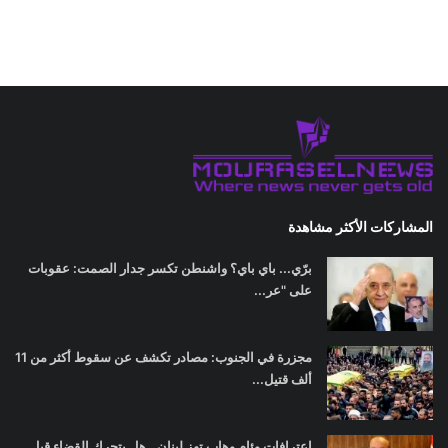
المشاركات الأكثر مشاهدة
برّي... باي باي؟ واشنطن تكسر جدار الصمت: عقوبات
على "عر...
مجزرة في الجنوب: مصادر تكشف عن سقوط أكثر من 11
ألف قتيل...
اعترافات وئام وهاب تهز لبنان.. هل يتحرك القضاء قبل