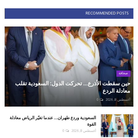
RECOMMENDED POSTS
صحافة
حين سقطت الأذرع... تحركت الدول: السعودية تقلب
معادلة الردع
أغسطس 8, 2026
0
السعودية وردع طهران... عندما تغيّر الرياض معادلة
القوة
أغسطس 8, 2026
0