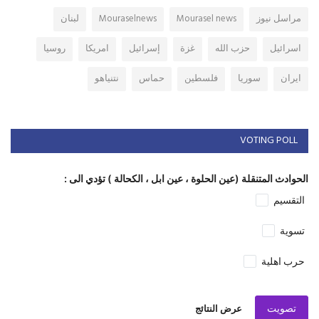
مراسل نيوز
Mourasel news
Mouraselnews
لبنان
اسرائيل
حزب الله
غزة
إسرائيل
امريكا
روسيا
ايران
سوريا
فلسطين
حماس
نتنياهو
VOTING POLL
الحوادث المتنقلة (عين الحلوة ، عين ابل ، الكحالة ) تؤدي الى :
التقسيم
تسوية
حرب اهلية
تصويت
عرض النتائج