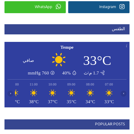
WhatsApp
Instagram
الطقس
Tempe
33°C
صافي
1.7 م\ث
40%
760
mmHg
12:00
11:00
10:00
09:00
08:00
07:00
‹
›
C
39°C
38°C
37°C
35°C
34°C
33°C
POPULAR POSTS