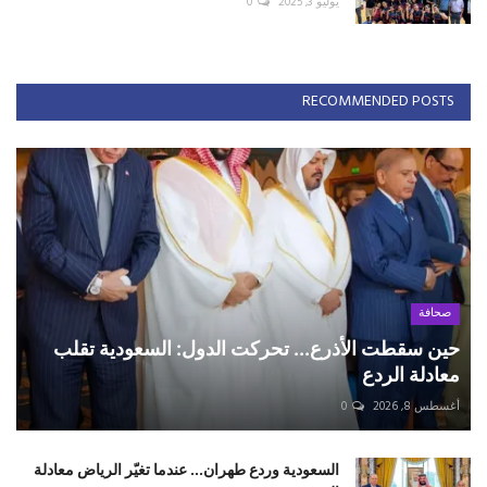
يوليو 3, 2025
0
RECOMMENDED POSTS
صحافة
حين سقطت الأذرع... تحركت الدول: السعودية تقلب
معادلة الردع
أغسطس 8, 2026
0
السعودية وردع طهران... عندما تغيّر الرياض معادلة