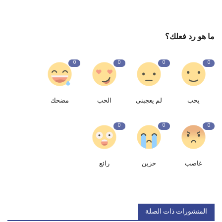
ما هو رد فعلك؟
0
0
0
0
يحب
لم يعجبنى
الحب
مضحك
0
0
0
غاضب
حزين
رائع
المنشورات ذات الصلة