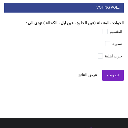
VOTING POLL
الحوادث المتنقلة (عين الحلوة ، عين ابل ، الكحالة ) تؤدي الى :
التقسيم
تسوية
حرب اهلية
تصويت
عرض النتائج