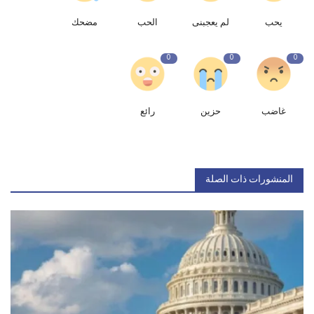
يحب
لم يعجبنى
الحب
مضحك
0
0
0
غاضب
حزين
رائع
المنشورات ذات الصلة