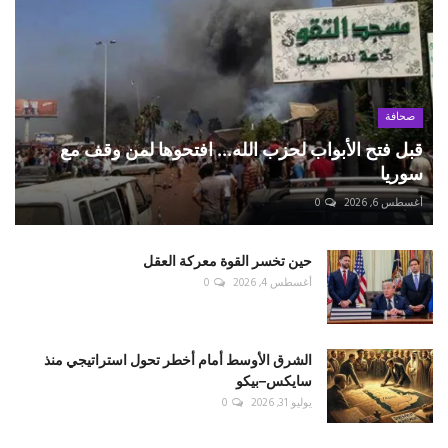
صحافة
قبل فتح الأبواب لحزب الله... افتحوها لمن وقف مع
سوريا
أغسطس 6, 2026
0
حين تخسر القوة معركة العقل
أغسطس 4, 2026
0
الشرق الأوسط أمام أخطر تحول استراتيجي منذ
سايكس–بيكو
يوليو 31, 2026
0