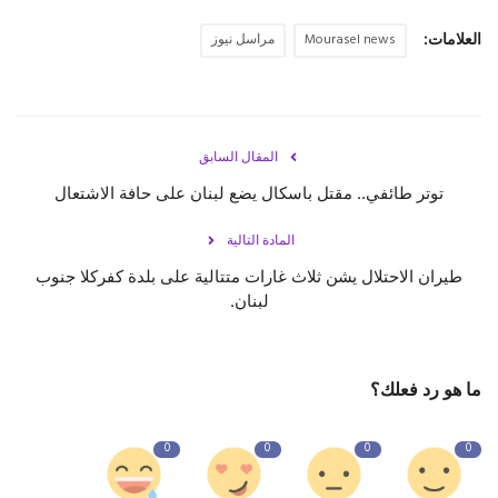
العلامات:
Mourasel news
مراسل نيوز
حياة
المقال السابق
توتر طائفي.. مقتل باسكال يضع لبنان على حافة الاشتعال
المادة التالية
طيران الاحتلال يشن ثلاث غارات متتالية على بلدة كفركلا جنوب
لبنان.
ما هو رد فعلك؟
0
0
0
0