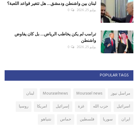
لبنان بين واشنطن ودمشق... هل تتغير قواعد اللعبة؟
يوليو 25, 2026
0
ترامب لم يكن يخاطب الرياض... بل كان يفاوض
واشنطن
يوليو 25, 2026
0
POPULAR TAGS
مراسل نيوز
Mourasel news
Mouraselnews
لبنان
اسرائيل
حزب الله
غزة
إسرائيل
امريكا
روسيا
ايران
سوريا
فلسطين
حماس
نتنياهو