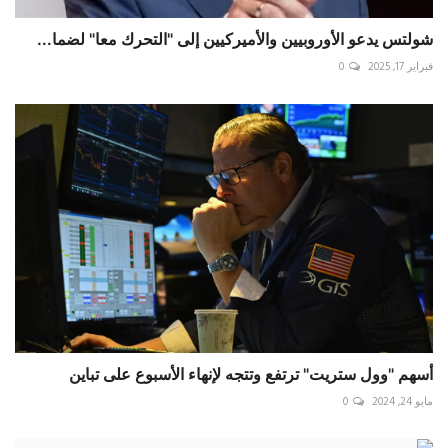
شولتس يدعو الأوروبيين والأميركيين إلى "التحرك معا" لضما...
فبراير 17, 2025
0
أسهم "وول ستريت" ترتفع وتتجه لإنهاء الأسبوع على تباين
مايو 24, 2024
0