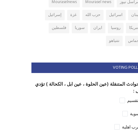
راسل نيوز
Mourasel news
Mouraselnews
بنان
اسرائيل
حزب الله
غزة
إسرائيل
مريكا
روسيا
ايران
سوريا
فلسطين
ماس
نتنياهو
VOTING POLL
وادث المتنقلة (عين الحلوة ، عين ابل ، الكحالة ) تؤدي
 :
تقسيم
وية
ب اهلية