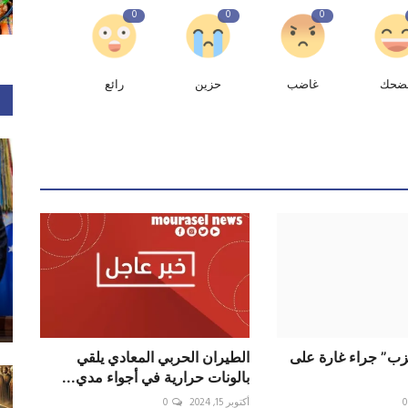
0
0
0
ضحك
غاضب
حزين
رائع
زب” جراء غارة على
الطيران الحربي المعادي يلقي
بالونات حرارية في أجواء مدي...
0
أكتوبر 15, 2024
0