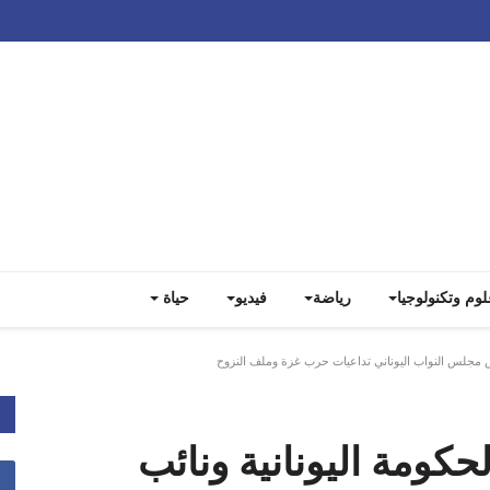
Track all markets on TradingView
لوم وتكنولوجيا
رياضة
فيديو
حياة
س مجلس النواب اليوناني تداعيات حرب غزة وملف النزوح
كومة اليونانية ونائب