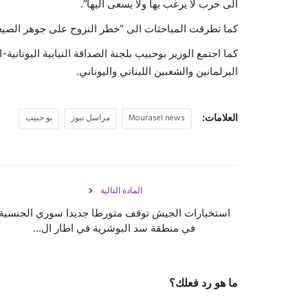
الى حرب لا يرغب بها ولا يسعى اليها”.
كما تطرقت المباحثات الى “خطر النزوح على جوهر الصيغة 
كما اجتمع الوزير بوحبيب بلجنة الصداقة النيابية اليونانية
البرلمانين والشعبين اللبناني واليوناني.
العلامات:
Mourasel news
مراسل نيوز
بو حبيب
المادة التالية
استخبارات ‎الجيش توقف متورطا جديدا سوري الجنسية
في منطقة ‎سد البوشرية في اطار ال...
ما هو رد فعلك؟