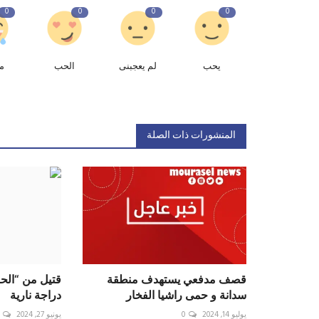
0
0
0
0
يحب
لم يعجبنى
الحب
م
المنشورات ذات الصلة
قصف مدفعي يستهدف منطقة
قتيل من “الح
سدانة و حمى راشيا الفخار
دراجة نارية
يوليو 14, 2024
0
يونيو 27, 2024