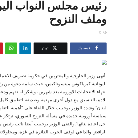
رئيس مجلس النواب اليو
وملف النزوح
0
فيسبوك
تويتر
أنهى وزير الخارجية والمغتربين في حكومة تصريف الاعمال 
اليونانية كيرياكوس ميتسوتاكيس، حيث سلمه دعوة من رئيس
انتهاء الانتخابات الاوروبية بعد شهرين، وشكر له تفهم ودع
لبنان”.وشدد الوزير بوحبيب خلال اللقاء على “أهمية التعاو
سياسة أوروبية جديدة في مسألة النزوح السوري، ترتكز ع
اجل اعادة بنائها”.والتقى الوزير بوحبيب أيضا نائب رئيس
الرافض والداعي لوقف الحرب الدائرة في غزة، ومحاولاته ل