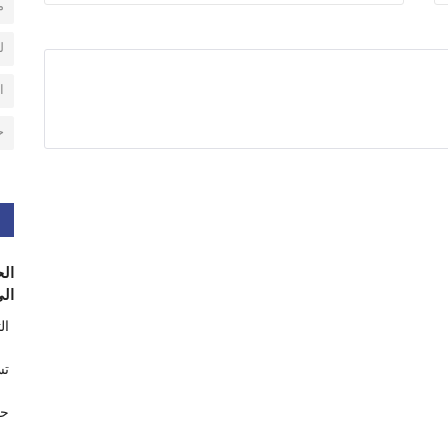
م
ل
ا
ح
الح
الى
ال
تس
حر