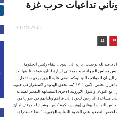
ناني تداعيات حرب غزة
أبريل 10, 2024 - 19:18
د.عبدالله بوحبيب زيارته الى اليونان بلقاء رئيس الحكومة
 مجلس الوزراء نجيب ميقاتي لزيارة لبنان، فوعد بتلبيتها بعد
م اليونان للمواقف اللبنانيةكما تمنى عليه الوزير بوحبيب تدخل
بلاده بالتنسيق مع دول أخرى مهتمة وصديقة لتطبيق كامل لقرار مجلس الامن ١٧٠١ “بما يحقق الهدوء والاستقرار في جنوب
ن مع اليونان والدول الاوروبية الاخرى المتشابهة التفكير لصياغة
لى مساعدة النازحين للعودة الى قراهم وبلداتهم في سوريا من
 مجلس النواب اليوناني إيونيس بلكيوتاكيس، وشرح له موقف لبنان
خفض التصعيد على الحدود اللبنانية الجنوبية، “منعا لاستدراجه