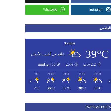
WhatsApp
Instagram
الطقس
Tempe
39°C
غائم في أغلب الأحيان
2.2 م\ث
25%
756
mmHg
00:00
23:00
22:00
21:00
20:00
19:00
18:00
‹
›
35°C
35°C
36°C
36°C
37°C
38°C
39°C
POPULAR POSTS