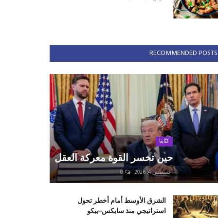
RECOMMENDED POSTS
كتّابنا
حين تخسر القوة معركة العقل
أغسطس 4, 2026
0
الشرق الأوسط أمام أخطر تحول
استراتيجي منذ سايكس–بيكو