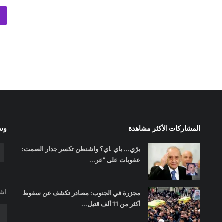
المشاركات الأكثر مشاهدة
وسا
برّي... باي باي؟ واشنطن تكسر جدار الصمت:
عقوبات على "عر...
اشت
مجزرة في الجنوب: مصادر تكشف عن سقوط
أكثر من 11 ألف قتيل...