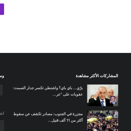
المشاركات الأكثر مشاهدة
وسا
برّي... باي باي؟ واشنطن تكسر جدار الصمت:
عقوبات على "عر...
اشت
مجزرة في الجنوب: مصادر تكشف عن سقوط
أكثر من 11 ألف قتيل...