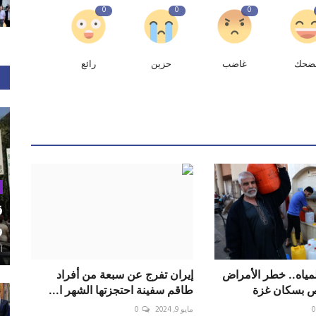
0
0
0
ضحك
غاضب
حزين
رائع
ق
و
أغ
ياه.. خطر الأمراض
إيران تفرج عن سبعة من أفراد
بص بسكان غزة
طاقم سفينة احتجزتها الشهر ا...
0
مايو 9, 2024
0