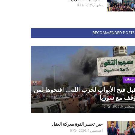
يوليو 3, 2025
0
RECOMMENDED POSTS
صحافة
بل فتح الأبواب لحزب الله... افتحوها لمن
قف مع سوريا
سطس 6, 2026
0
حين تخسر القوة معركة العقل
أغسطس 4, 2026
0