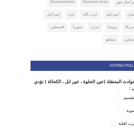
راسل نيوز
Mourasel news
Mouraselnews
بنان
اسرائيل
حزب الله
غزة
إسرائيل
مريكا
روسيا
ايران
سوريا
فلسطين
ماس
نتنياهو
VOTING POLL
وادث المتنقلة (عين الحلوة ، عين ابل ، الكحالة ) تؤدي
 :
تقسيم
وية
ب اهلية