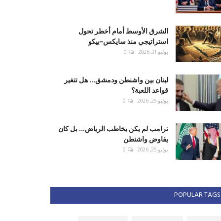
الشرق الأوسط أمام أخطر تحول
استراتيجي منذ سايكس–بيكو
يوليو 31, 2026
0
لبنان بين واشنطن ودمشق... هل تتغير
قواعد اللعبة؟
يوليو 25, 2026
0
ترامب لم يكن يخاطب الرياض... بل كان
يفاوض واشنطن
يوليو 25, 2026
0
POPULAR TAGS