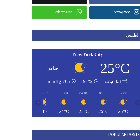
WhatsApp
Instagram
الطقس
New York City
25°C
صافي
3.3 م\ث
94%
765
mmHg
08:00
07:00
06:00
05:00
04:00
03:00
02:00
‹
›
26°C
24°C
24°C
24°C
25°C
25°C
25°C
POPULAR POSTS