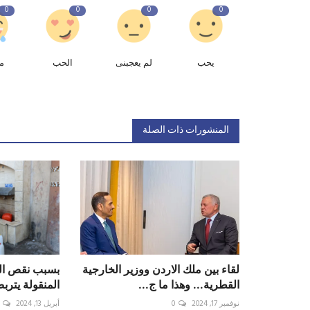
0
0
0
0
يحب
لم يعجبنى
الحب
م
المنشورات ذات الصلة
لقاء بين ملك الاردن ووزير الخارجية
بسبب نقص الم
القطرية... وهذا ما ج...
المنقولة يتر
نوفمبر 17, 2024
0
أبريل 13, 2024