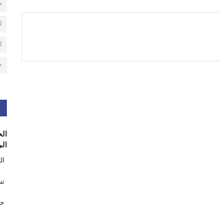
م
ل
ا
ح
الح
الى
ال
تس
حر