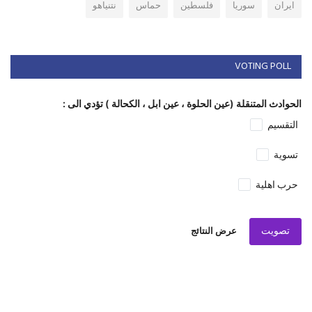
ايران
سوريا
فلسطين
حماس
نتنياهو
VOTING POLL
الحوادث المتنقلة (عين الحلوة ، عين ابل ، الكحالة ) تؤدي الى :
التقسيم
تسوية
حرب اهلية
تصويت
عرض النتائج