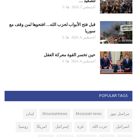
لتصعيد ...
أغسطس 7, 2026
0
قبل فتح الأبواب لحزب الله... افتحوها لمن وقف مع
سوريا
أغسطس 6, 2026
0
حين تخسر القوة معركة العقل
أغسطس 4, 2026
0
POPULAR TAGS
مراسل نيوز
Mourasel news
Mouraselnews
لبنان
اسرائيل
حزب الله
غزة
إسرائيل
امريكا
روسيا