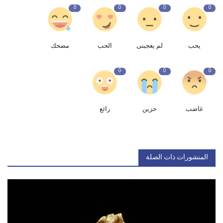
0
0
0
0
يحب
لم يعجبنى
الحب
مضحك
0
0
0
غاضب
حزين
رائع
المنشورات ذات الصلة