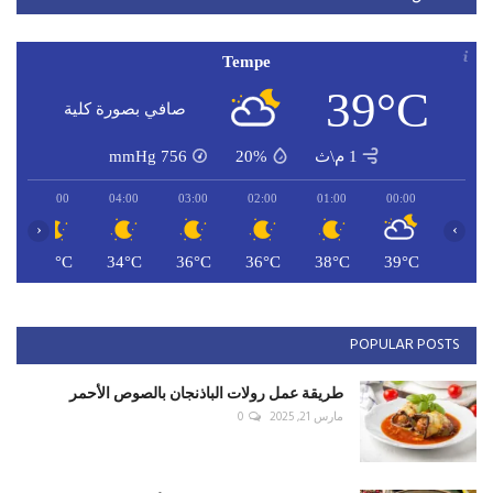
Tempe
39°C
صافي بصورة كلية
1 م\ث
20%
756
mmHg
05:00
04:00
03:00
02:00
01:00
00:00
‹
›
C
34°C
34°C
36°C
36°C
38°C
39°C
POPULAR POSTS
طريقة عمل رولات الباذنجان بالصوص الأحمر
مارس 21, 2025
0