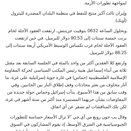
لمواجهة تطورات الأزمة.
حياة
وإيران ثالث أكبر منتج للنفط في منظمة البلدان المصدرة للبترول
(أوبك).
وبحلول الساعة 0632 بتوقيت جرينتش، ارتفعت العقود الآجلة لخام
برنت خمسة سنتات إلى 90.53 دولار للبرميل، في حين ارتفعت
العقود الآجلة لخام غرب تكساس الوسيط الأمريكي أربعة سنتات إلى
86.25 دولار للبرميل.
وارتفع كلا العقدين أكثر من واحد بالمئة في الجلسة السابقة بعد مقتل
ثلاثة من أبناء إسماعيل هنية رئيس المكتب السياسي لحركة المقاومة
الإسلامية الفلسطينية (حماس) في غارة جوية إسرائيلية على غزة، ما
أثار مخاوف من تعثر محادثات وقف إطلاق النار بين الجانبين. وفي
وقت سابق من هذا الأسبوع، بدأت إسرائيل وحماس جولة جديدة من
المفاوضات بشأن حربهما المستمرة منذ أكثر من ستة أشهر في غزة،
لكن تلك المناقشات لم تسفر عن أي اتفاق.
وقال يب جون رونغ من آي.جي “لا تزال الأسعار حساسة للتطورات
الجيوسياسية في الشرق الأوسط، إذ يقوم المشاركون في السوق