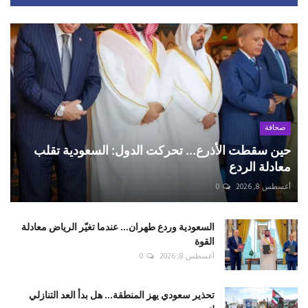
صحافة
حين سقطت الأذرع... تحركت الدول: السعودية تقلب
معادلة الردع
أغسطس 8, 2026
0
السعودية وردع طهران... عندما تغيّر الرياض معادلة
القوة
أغسطس 8, 2026
0
تحذير سعودي يهز المنطقة... هل بدأ العد التنازلي