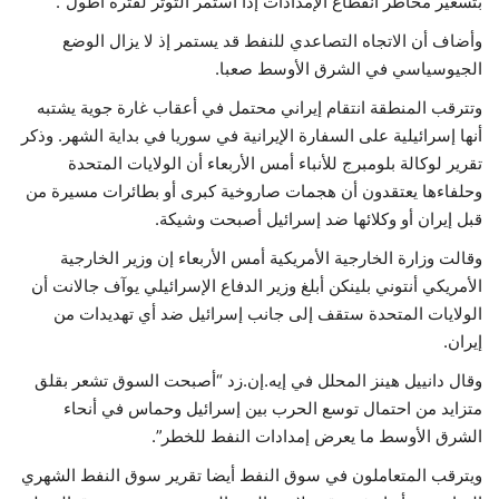
بتسعير مخاطر انقطاع الإمدادات إذا استمر التوتر لفترة أطول”.
وأضاف أن الاتجاه التصاعدي للنفط قد يستمر إذ لا يزال الوضع
الجيوسياسي في الشرق الأوسط صعبا.
وتترقب المنطقة انتقام إيراني محتمل في أعقاب غارة جوية يشتبه
أنها إسرائيلية على السفارة الإيرانية في سوريا في بداية الشهر. وذكر
تقرير لوكالة بلومبرج للأنباء أمس الأربعاء أن الولايات المتحدة
وحلفاءها يعتقدون أن هجمات صاروخية كبرى أو بطائرات مسيرة من
قبل إيران أو وكلائها ضد إسرائيل أصبحت وشيكة.
وقالت وزارة الخارجية الأمريكية أمس الأربعاء إن وزير الخارجية
الأمريكي أنتوني بلينكن أبلغ وزير الدفاع الإسرائيلي يوآف جالانت أن
الولايات المتحدة ستقف إلى جانب إسرائيل ضد أي تهديدات من
إيران.
وقال دانييل هينز المحلل في إيه.إن.زد “أصبحت السوق تشعر بقلق
متزايد من احتمال توسع الحرب بين إسرائيل وحماس في أنحاء
الشرق الأوسط ما يعرض إمدادات النفط للخطر”.
ويترقب المتعاملون في سوق النفط أيضا تقرير سوق النفط الشهري