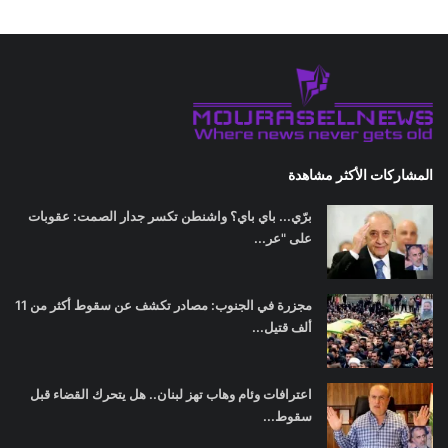
المشاركات الأكثر مشاهدة
برّي... باي باي؟ واشنطن تكسر جدار الصمت: عقوبات
على "عر...
مجزرة في الجنوب: مصادر تكشف عن سقوط أكثر من 11
ألف قتيل...
اعترافات وئام وهاب تهز لبنان.. هل يتحرك القضاء قبل
سقوط...