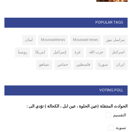
POPULAR TAGS
مراسل نيوز
Mourasel news
Mouraselnews
لبنان
اسرائيل
حزب الله
غزة
إسرائيل
امريكا
روسيا
ايران
سوريا
فلسطين
حماس
نتنياهو
VOTING POLL
الحوادث المتنقلة (عين الحلوة ، عين ابل ، الكحالة ) تؤدي الى :
التقسيم
تسوية