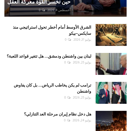
حين تخسر القوة معركة العقل
أغسطس 4, 2026
0
الشرق الأوسط أمام أخطر تحول استراتيجي منذ
سايكس–بيكو
يوليو 31, 2026
0
لبنان بين واشنطن ودمشق... هل تتغير قواعد اللعبة؟
يوليو 25, 2026
0
ترامب لم يكن يخاطب الرياض... بل كان يفاوض
واشنطن
يوليو 25, 2026
0
هل دخل نظام إيران مرحلة العد التنازلي؟
يوليو 24, 2026
0