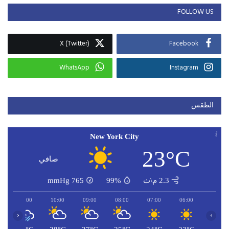
FOLLOW US
X (Twitter)
Facebook
WhatsApp
Instagram
الطقس
New York City
23°C
صافي
2.3 م\ث
99%
765
mmHg
11:00
10:00
09:00
08:00
07:00
06:00
‹
›