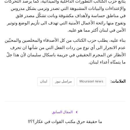
يتابع حزب الكتائب التطورات الداخلية والميدانية، كما يرصد التحركات
والإعتداءات والبيانات المشبوهة التي تصدر وترمى بشكل مدروس
حياة
في مناطق حساسة ولأهداف مكشوفة وباتت تشكّل مصدر قلق
وتفوح منها رائحة الأعمال الأمنية التي تهدف الى تأزيم الوضع وتوتير
الأمن في لبنان أكثر مما هو عليه.
بناء عليه، يطلب حزب الكتائب من كل الأصدقاء والمخلصين والمحبّين
عدم الانجرار الى أي نوع من ردات الفعل التي من شأنها ان تحرف
الأنظار عن المجرم الحقيقي في جريمة باسكال سليمان لأن هذا جلّ
ما يتمنّاه أعداء لبنان.
العلامات:
Mourasel news
مراسل نيوز
لبنان
المقال السابق
ما حقيقة حرق مكتب القوات في عكار؟؟!!