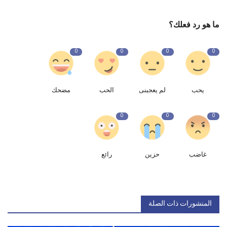
ما هو رد فعلك؟
0
0
0
0
يحب
لم يعجبنى
الحب
مضحك
0
0
0
غاضب
حزين
رائع
المنشورات ذات الصلة