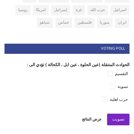
اسرائيل
حزب الله
غزة
إسرائيل
امريكا
روسيا
ايران
سوريا
فلسطين
حماس
نتنياهو
VOTING POLL
الحوادث المتنقلة (عين الحلوة ، عين ابل ، الكحالة ) تؤدي الى :
التقسيم
تسوية
حرب اهلية
تصويت
عرض النتائج