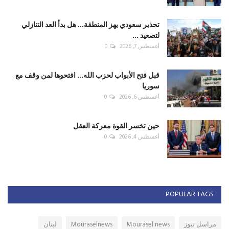
تحذير سعودي يهز المنطقة... هل بدأ العد التنازلي
لتصعيد ...
أغسطس 7, 2026
0
قبل فتح الأبواب لحزب الله... افتحوها لمن وقف مع
سوريا
أغسطس 6, 2026
0
حين تخسر القوة معركة العقل
أغسطس 4, 2026
0
POPULAR TAGS
مراسل نيوز
Mourasel news
Mouraselnews
لبنان