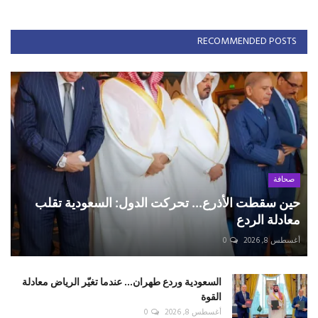
RECOMMENDED POSTS
صحافة
حين سقطت الأذرع... تحركت الدول: السعودية تقلب
معادلة الردع
أغسطس 8, 2026
0
السعودية وردع طهران... عندما تغيّر الرياض معادلة
القوة
أغسطس 8, 2026
0