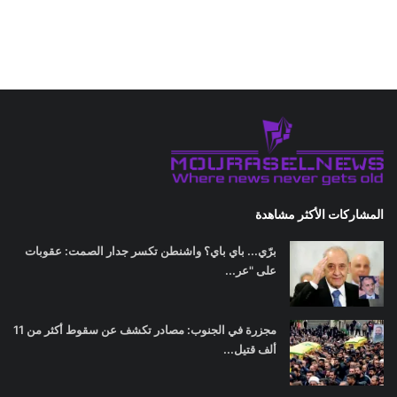
المشاركات الأكثر مشاهدة
برّي... باي باي؟ واشنطن تكسر جدار الصمت: عقوبات
على "عر...
مجزرة في الجنوب: مصادر تكشف عن سقوط أكثر من 11
ألف قتيل...