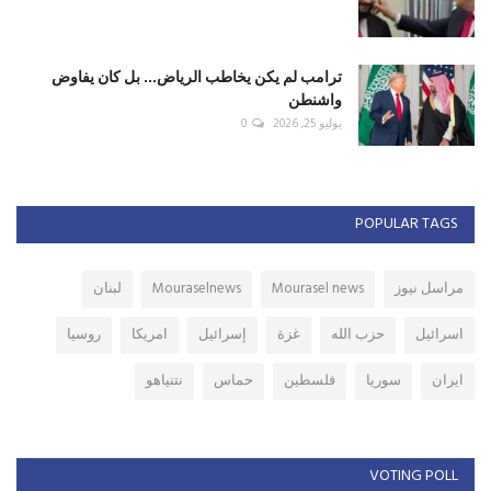
ترامب لم يكن يخاطب الرياض... بل كان يفاوض
واشنطن
يوليو 25, 2026
0
POPULAR TAGS
مراسل نيوز
Mourasel news
Mouraselnews
لبنان
اسرائيل
حزب الله
غزة
إسرائيل
امريكا
روسيا
ايران
سوريا
فلسطين
حماس
نتنياهو
VOTING POLL