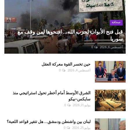
صحافة
قبل فتح الأبواب لحزب الله... افتحوها لمن وقف مع
سوريا
أغسطس 6, 2026
0
حين تخسر القوة معركة العقل
أغسطس 4, 2026
0
الشرق الأوسط أمام أخطر تحول استراتيجي منذ
سايكس–بيكو
يوليو 31, 2026
0
لبنان بين واشنطن ودمشق... هل تتغير قواعد اللعبة؟
يوليو 25, 2026
0