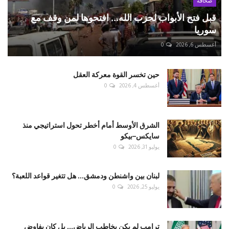
صحافة
قبل فتح الأبواب لحزب الله... افتحوها لمن وقف مع
سوريا
أغسطس 6, 2026
0
حين تخسر القوة معركة العقل
أغسطس 4, 2026
0
الشرق الأوسط أمام أخطر تحول استراتيجي منذ
سايكس–بيكو
يوليو 31, 2026
0
لبنان بين واشنطن ودمشق... هل تتغير قواعد اللعبة؟
يوليو 25, 2026
0
ترامب لم يكن يخاطب الرياض... بل كان يفاوض