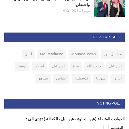
واشنطن
يوليو 25, 2026
0
POPULAR TAGS
مراسل نيوز
Mourasel news
Mouraselnews
لبنان
اسرائيل
حزب الله
غزة
إسرائيل
امريكا
روسيا
ايران
سوريا
فلسطين
حماس
نتنياهو
VOTING POLL
الحوادث المتنقلة (عين الحلوة ، عين ابل ، الكحالة ) تؤدي الى :
التقسيم