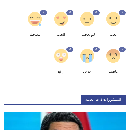
0
0
0
0
يحب
لم يعجبنى
الحب
مضحك
0
0
0
غاضب
حزين
رائع
المنشورات ذات الصلة