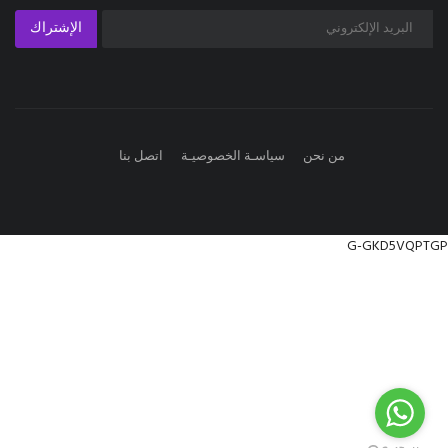
الإشتراك
من نحن
سياسـة الخصوصيـة
اتصل بنا
G-GKD5VQPTGP