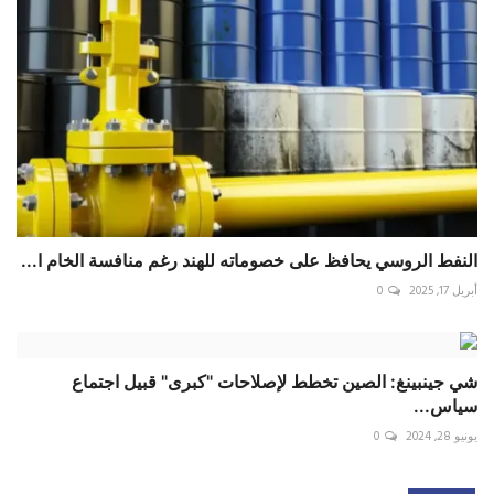
النفط الروسي يحافظ على خصوماته للهند رغم منافسة الخام ا...
أبريل 17, 2025
0
شي جينبينغ: الصين تخطط لإصلاحات "كبرى" قبيل اجتماع
سياس...
يونيو 28, 2024
0