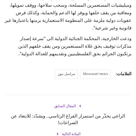
وميليشيات المستعمرين المسلحة، وسحب سلاحها، ووقف تمويلها،
ومعاقبة من يقف خلفها ويوفر لها الدعم والحماية، وكذلك فرض
عقوبات دولية ملزمة على المنظومة الاستعمارية برمتها باعتبارها غير
قانونية وغير شرعية".
ودعت الخارجية، المحكمة الجنائية الدولية الى "سرعة إصدار
مذكرات توقيف بحق غلاة المستعمرين ومن يقف خلفهم الذين
يرتكبون الجرائم بحق الفلسطينيين وتقديمهم للعدالة الدولية".
العلامات:
Mourasel news
مراسل نيوز
المقال السابق
الراعي يحذّر من استمرار الفراغ الرئاسي.. ويشدّد: للابتعاد عن
الصراعات!
المادة التالية