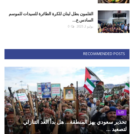
القلمون بطل لبنان للكرة الطائرة للسيدات للموسم
السادس ع...
يوليو 3, 2025
0
RECOMMENDED POSTS
كتّابنا
تحذير سعودي يهز المنطقة... هل بدأ العد التنازلي
لتصعيد ...