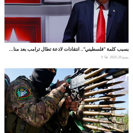
بسبب كلمة "فلسطيني".. انتقادات لاذعة تطال ترامب بعد منا...
يونيو 29, 2024
0