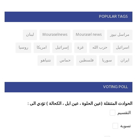
POPULAR TAGS
مراسل نيوز
Mourasel news
Mouraselnews
لبنان
اسرائيل
حزب الله
غزة
إسرائيل
امريكا
روسيا
ايران
سوريا
فلسطين
حماس
نتنياهو
VOTING POLL
الحوادث المتنقلة (عين الحلوة ، عين ابل ، الكحالة ) تؤدي الى :
التقسيم
تسوية