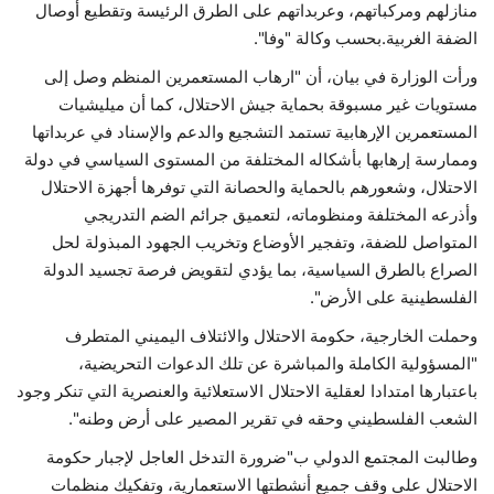
منازلهم ومركباتهم، وعربداتهم على الطرق الرئيسة وتقطيع أوصال
الضفة الغربية.بحسب وكالة "وفا".
حياة
ورأت الوزارة في بيان، أن "ارهاب المستعمرين المنظم وصل إلى
مستويات غير مسبوقة بحماية جيش الاحتلال، كما أن ميليشيات
المستعمرين الإرهابية تستمد التشجيع والدعم والإسناد في عربداتها
وممارسة إرهابها بأشكاله المختلفة من المستوى السياسي في دولة
الاحتلال، وشعورهم بالحماية والحصانة التي توفرها أجهزة الاحتلال
وأذرعه المختلفة ومنظوماته، لتعميق جرائم الضم التدريجي
المتواصل للضفة، وتفجير الأوضاع وتخريب الجهود المبذولة لحل
الصراع بالطرق السياسية، بما يؤدي لتقويض فرصة تجسيد الدولة
الفلسطينية على الأرض".
وحملت الخارجية، حكومة الاحتلال والائتلاف اليميني المتطرف
"المسؤولية الكاملة والمباشرة عن تلك الدعوات التحريضية،
باعتبارها امتدادا لعقلية الاحتلال الاستعلائية والعنصرية التي تنكر وجود
الشعب الفلسطيني وحقه في تقرير المصير على أرض وطنه".
وطالبت المجتمع الدولي ب"ضرورة التدخل العاجل لإجبار حكومة
الاحتلال على وقف جميع أنشطتها الاستعمارية، وتفكيك منظمات