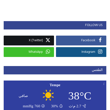
FOLLOW US
X (Twitter)
Facebook
WhatsApp
Instagram
الطقس
Tempe
38°C
صافي
2.7 م\ث
30%
760
mmHg