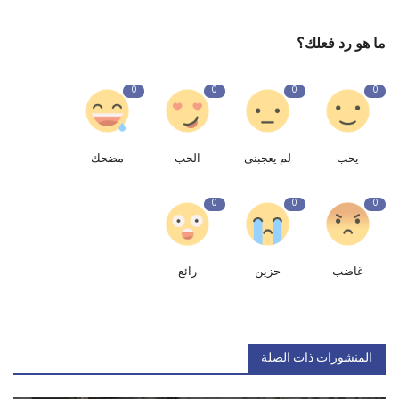
ما هو رد فعلك؟
0
0
0
0
يحب
لم يعجبنى
الحب
مضحك
0
0
0
غاضب
حزين
رائع
المنشورات ذات الصلة