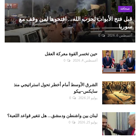
صحافة
قبل فتح الأبواب لحزب الله... افتحوها لمن وقف مع
سوريا
أغسطس 6, 2026
0
حين تخسر القوة معركة العقل
أغسطس 4, 2026
0
الشرق الأوسط أمام أخطر تحول استراتيجي منذ
سايكس–بيكو
يوليو 31, 2026
0
لبنان بين واشنطن ودمشق... هل تتغير قواعد اللعبة؟
يوليو 25, 2026
0