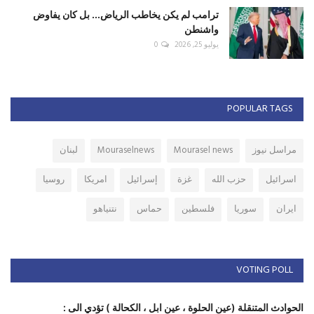
ترامب لم يكن يخاطب الرياض... بل كان يفاوض
واشنطن
يوليو 25, 2026
0
POPULAR TAGS
مراسل نيوز
Mourasel news
Mouraselnews
لبنان
اسرائيل
حزب الله
غزة
إسرائيل
امريكا
روسيا
ايران
سوريا
فلسطين
حماس
نتنياهو
VOTING POLL
الحوادث المتنقلة (عين الحلوة ، عين ابل ، الكحالة ) تؤدي الى :