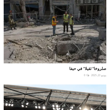
صلروخا" ثقيلا" في حيفا
يونيو 23, 2025
0