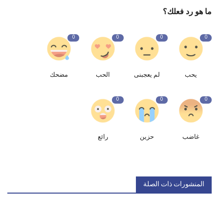
ما هو رد فعلك؟
0
0
0
0
يحب
لم يعجبنى
الحب
مضحك
0
0
0
غاضب
حزين
رائع
المنشورات ذات الصلة