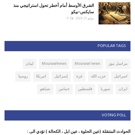
الشرق الأوسط أمام أخطر تحول استراتيجي منذ
سايكس–بيكو
يوليو 31, 2026
0
POPULAR TAGS
مراسل نيوز
Mourasel news
Mouraselnews
لبنان
اسرائيل
حزب الله
غزة
إسرائيل
امريكا
روسيا
ايران
سوريا
فلسطين
حماس
نتنياهو
VOTING POLL
الحوادث المتنقلة (عين الحلوة ، عين ابل ، الكحالة ) تؤدي الى :