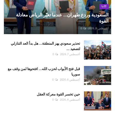
كتّابنا
السعودية وردع طهران... عندما تغيّر الرياض معادلة
القوة
أغسطس 8, 2026
0
تحذير سعودي يهز المنطقة... هل بدأ العد التنازلي
لتصعيد ...
أغسطس 7, 2026
0
قبل فتح الأبواب لحزب الله... افتحوها لمن وقف مع
سوريا
أغسطس 6, 2026
0
حين تخسر القوة معركة العقل
أغسطس 4, 2026
0