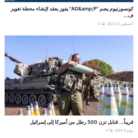
كونسورتيوم يضم "AG&amp;P" يفوز بعقد لإنشاء محطة تغويز
ف...
أغسطس 22, 2024
0
قريباً... قنابل تزن 500 رطل من أميركا إلى إسرائيل
يوليو 11, 2024
0