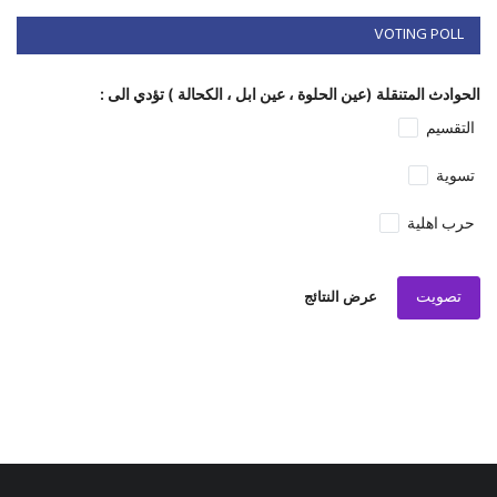
VOTING POLL
الحوادث المتنقلة (عين الحلوة ، عين ابل ، الكحالة ) تؤدي الى :
التقسيم
تسوية
حرب اهلية
تصويت
عرض النتائج