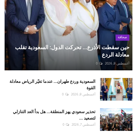
صحافة
حين سقطت الأذرع... تحركت الدول: السعودية تقلب
معادلة الردع
أغسطس 8, 2026
0
السعودية وردع طهران... عندما تغيّر الرياض معادلة
القوة
أغسطس 8, 2026
0
تحذير سعودي يهز المنطقة... هل بدأ العد التنازلي
لتصعيد ...
أغسطس 7, 2026
0