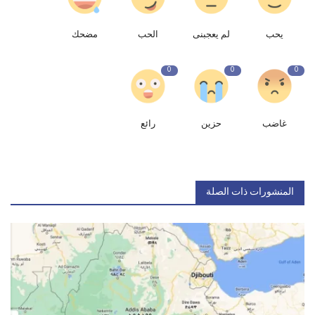
يحب
لم يعجبنى
الحب
مضحك
0
0
0
غاضب
حزين
رائع
المنشورات ذات الصلة