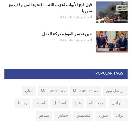
قبل فتح الأبواب لحزب الله... افتحوها لمن وقف مع
سوريا
أغسطس 6, 2026
0
حين تخسر القوة معركة العقل
أغسطس 4, 2026
0
POPULAR TAGS
مراسل نيوز
Mourasel news
Mouraselnews
لبنان
اسرائيل
حزب الله
غزة
إسرائيل
امريكا
روسيا
ايران
سوريا
فلسطين
حماس
نتنياهو