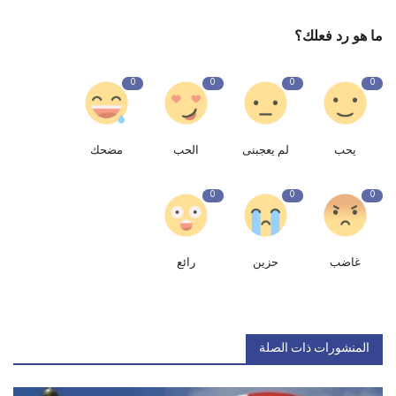
ما هو رد فعلك؟
0
0
0
0
يحب
لم يعجبنى
الحب
مضحك
0
0
0
غاضب
حزين
رائع
المنشورات ذات الصلة