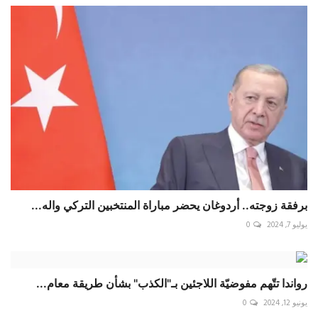
برفقة زوجته.. أردوغان يحضر مباراة المنتخبين التركي واله...
يوليو 7, 2024
0
رواندا تتّهم مفوضيّة اللاجئين بـ"الكذب" بشأن طريقة معام...
يونيو 12, 2024
0