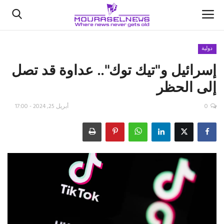
دولية
إسرائيل و"تيك توك".. عداوة قد تصل
الأخبار
إلى الحظر
كتّابنا
0
أبريل 25, 2024 - 17:00
السعودية
اقتصاد
علوم وتكنولوجيا
رياضة
فيديو