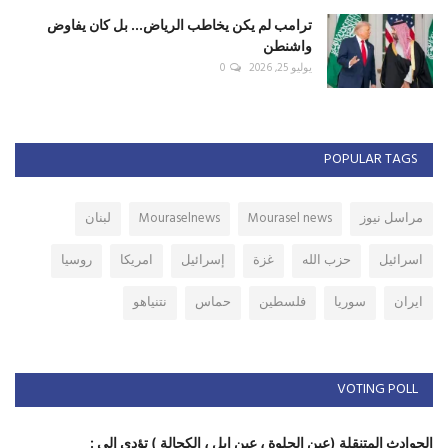
ترامب لم يكن يخاطب الرياض... بل كان يفاوض
واشنطن
يوليو 25, 2026
0
POPULAR TAGS
مراسل نيوز
Mourasel news
Mouraselnews
لبنان
اسرائيل
حزب الله
غزة
إسرائيل
امريكا
روسيا
ايران
سوريا
فلسطين
حماس
نتنياهو
VOTING POLL
الحوادث المتنقلة (عين الحلوة ، عين ابل ، الكحالة ) تؤدي الى :