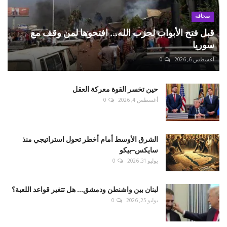
صحافة
قبل فتح الأبواب لحزب الله... افتحوها لمن وقف مع
سوريا
أغسطس 6, 2026
0
حين تخسر القوة معركة العقل
أغسطس 4, 2026
0
الشرق الأوسط أمام أخطر تحول استراتيجي منذ
سايكس–بيكو
يوليو 31, 2026
0
لبنان بين واشنطن ودمشق... هل تتغير قواعد اللعبة؟
يوليو 25, 2026
0