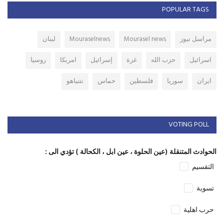
POPULAR TAGS
مراسل نيوز
Mourasel news
Mouraselnews
لبنان
اسرائيل
حزب الله
غزة
إسرائيل
امريكا
روسيا
ايران
سوريا
فلسطين
حماس
نتنياهو
VOTING POLL
الحوادث المتنقلة (عين الحلوة ، عين ابل ، الكحالة ) تؤدي الى :
التقسيم
تسوية
حرب اهلية