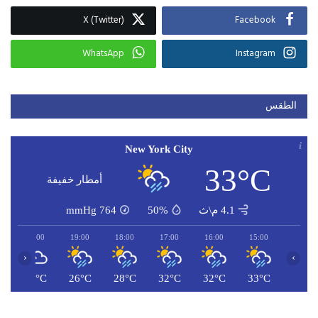
X (Twitter)
Facebook
WhatsApp
Instagram
الطقس
New York City
33°C
أمطار خفيفة
4.1 م\ث
50%
764
mmHg
20:00
19:00
18:00
17:00
16:00
15:00
‹
›
C
26°C
26°C
28°C
32°C
32°C
33°C