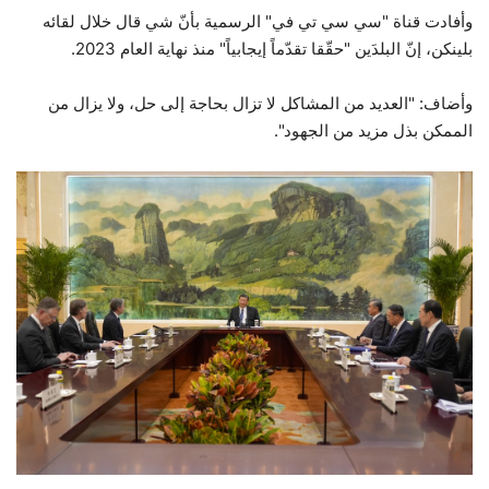
وأفادت قناة "سي سي تي في" الرسمية بأنّ شي قال خلال لقائه
حياة
بلينكن، إنّ البلدَين "حقّقا تقدّماً إيجابياً" منذ نهاية العام 2023.
وأضاف: "العديد من المشاكل لا تزال بحاجة إلى حل، ولا يزال من
الممكن بذل مزيد من الجهود".