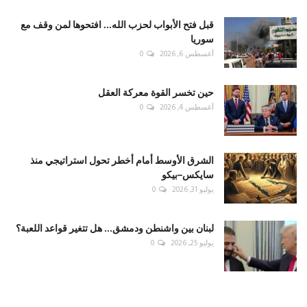
قبل فتح الأبواب لحزب الله... افتحوها لمن وقف مع
سوريا
أغسطس 6, 2026
0
حين تخسر القوة معركة العقل
أغسطس 4, 2026
0
الشرق الأوسط أمام أخطر تحول استراتيجي منذ
سايكس–بيكو
يوليو 31, 2026
0
لبنان بين واشنطن ودمشق... هل تتغير قواعد اللعبة؟
يوليو 25, 2026
0