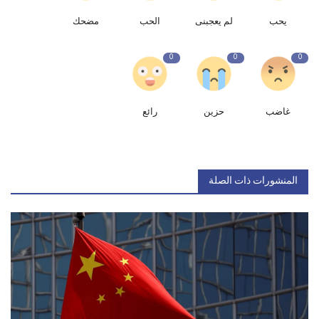
يحب
لم يعجبنى
الحب
مضحك
0
0
0
غاضب
حزين
رائع
المنشورات ذات الصلة