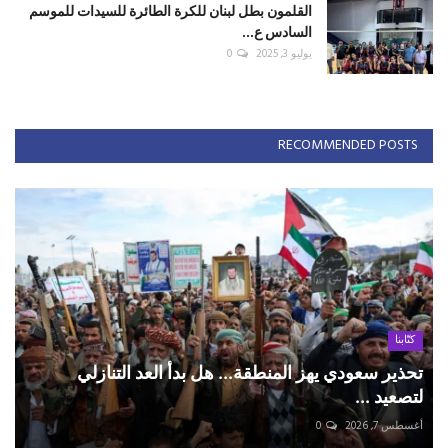
القلمون بطل لبنان للكرة الطائرة للسيدات للموسم
السادس ع...
يوليو 3, 2025
0
RECOMMENDED POSTS
كتّابنا
تحذير سعودي يهز المنطقة... هل بدأ العد التنازلي
لتصعيد ...
أغسطس 7, 2026
0