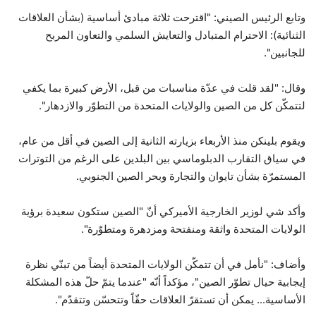
وتابع الرئيس الصيني: "اقترحت ثلاثة مبادئ أساسية (بشأن العلاقات
الثنائية): الاحترام المتبادل والتعايش السلمي والتعاون المربح
للجانبين".
وقال: "لقد قلت في عدّة مناسبات من قبل، الأرض كبيرة بما يكفي
لتتمكّن كل من الصين والولايات المتحدة من التطوّر والازدهار".
ويقوم بلينكن منذ الأربعاء بزيارته الثانية إلى الصين في أقل من عام،
في سياق التقارب الدبلوماسي بين البلدين على الرغم من التوترات
المستمرّة بشأن تايوان والتجارة وبحر الصين الجنوبي.
وأكد شي لوزير الخارجية الأميركي أنّ "الصين ستكون سعيدة برؤية
الولايات المتحدة واثقة ومنفتحة ومزدهرة ومتطوّرة".
وأضاف: "نأمل في أن تتمكّن الولايات المتحدة أيضاً من تبنّي نظرة
إيجابية حيال تطوّر الصين"، مؤكداً أنّه "عندما يتمّ حلّ هذه المشكلة
الأساسية... يمكن أن تستقرّ العلاقات حقّاً وتتحسّن وتتقدّم".