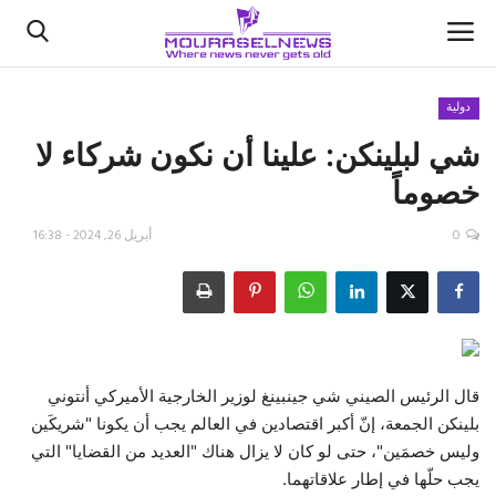
دولية
شي لبلينكن: علينا أن نكون شركاء لا
الأخبار
خصوماً
كتّابنا
0
أبريل 26, 2024 - 16:38
السعودية
اقتصاد
علوم وتكنولوجيا
قال الرئيس الصيني شي جينبينغ لوزير الخارجية الأميركي أنتوني
بلينكن الجمعة، إنّ أكبر اقتصادين في العالم يجب أن يكونا "شريكَين
رياضة
وليس خصمَين"، حتى لو كان لا يزال هناك "العديد من القضايا" التي
يجب حلّها في إطار علاقاتهما.
فيديو