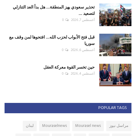
تحذير سعودي يهز المنطقة... هل بدأ العد التنازلي
لتصعيد ...
أغسطس 7, 2026
0
قبل فتح الأبواب لحزب الله... افتحوها لمن وقف مع
سوريا
أغسطس 6, 2026
0
حين تخسر القوة معركة العقل
أغسطس 4, 2026
0
POPULAR TAGS
مراسل نيوز
Mourasel news
Mouraselnews
لبنان