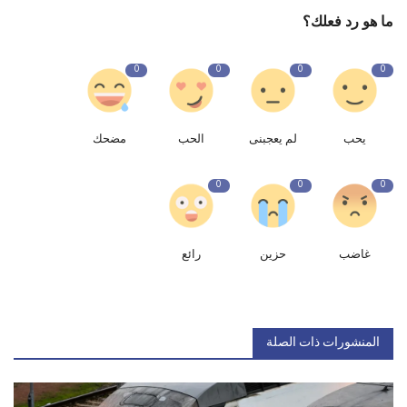
ما هو رد فعلك؟
0
0
0
0
يحب
لم يعجبنى
الحب
مضحك
0
0
0
غاضب
حزين
رائع
المنشورات ذات الصلة