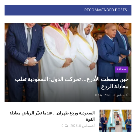
RECOMMENDED POSTS
صحافة
حين سقطت الأذرع... تحركت الدول: السعودية تقلب
معادلة الردع
أغسطس 8, 2026
0
السعودية وردع طهران... عندما تغيّر الرياض معادلة
القوة
أغسطس 8, 2026
0