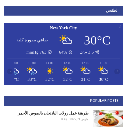
الطقس
New York City
30°C
صافي بصورة كلية
3.5 م\ث
64%
763
mmHg
16:00
15:00
14:00
13:00
12:00
11:00
‹
›
C
33°C
33°C
32°C
32°C
31°C
30°C
POPULAR POSTS
طريقة عمل رولات الباذنجان بالصوص الأحمر
مارس 21, 2025
0