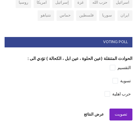
اسرائيل
حزب الله
غزة
إسرائيل
امريكا
روسيا
ايران
سوريا
فلسطين
حماس
نتنياهو
VOTING POLL
الحوادث المتنقلة (عين الحلوة ، عين ابل ، الكحالة ) تؤدي الى :
التقسيم
تسوية
حرب اهلية
تصويت
عرض النتائج