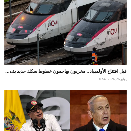
قبل افتتاح الأولمبياد.. مخربون يهاجمون خطوط سكك حديد بف...
يوليو 26, 2024
0