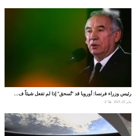
رئيس وزراء فرنسا: أوروبا قد "تُسحق" إذا لم تفعل شيئاً ف...
يناير 20, 2025
0