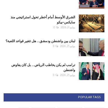
الشرق الأوسط أمام أخطر تحول استراتيجي منذ
سايكس–بيكو
يوليو 31, 2026
0
لبنان بين واشنطن ودمشق... هل تتغير قواعد اللعبة؟
يوليو 25, 2026
0
ترامب لم يكن يخاطب الرياض... بل كان يفاوض
واشنطن
يوليو 25, 2026
0
POPULAR TAGS