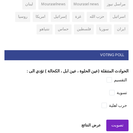
مراسل نيوز
Mourasel news
Mouraselnews
لبنان
اسرائيل
حزب الله
غزة
إسرائيل
امريكا
روسيا
ايران
سوريا
فلسطين
حماس
نتنياهو
VOTING POLL
الحوادث المتنقلة (عين الحلوة ، عين ابل ، الكحالة ) تؤدي الى :
التقسيم
تسوية
حرب اهلية
تصويت
عرض النتائج