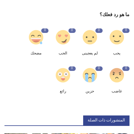
ما هو رد فعلك؟
0
0
0
0
يحب
لم يعجبنى
الحب
مضحك
0
0
0
غاضب
حزين
رائع
المنشورات ذات الصلة