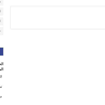
م
ل
ا
ح
الح
الى
ال
تس
حر