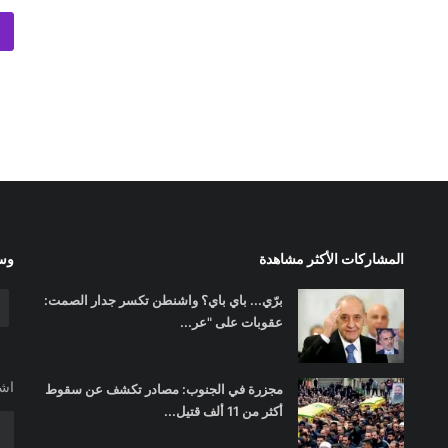
المشاركات الأكثر مشاهدة
وسا
برّي... باي باي؟ واشنطن تكسر جدار الصمت:
عقوبات على "عر...
اشت
مجزرة في الجنوب: مصادر تكشف عن سقوط
أكثر من 11 ألف قتيل...