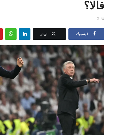
قالا؟
0
فيسبوك
تويتر