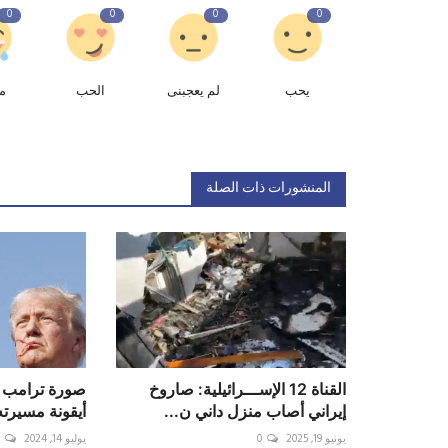
0
0
0
0
يحب
لم يعجبنى
الحب
م
المنشورات ذات الصلة
القناة 12 الإســـرائيلية: صاروخ
صورة ترامب ا
إيراني أصاب منزل داني ن...
أيقونة مسيرته
يونيو 19, 2025
0
يوليو 14, 2024
0