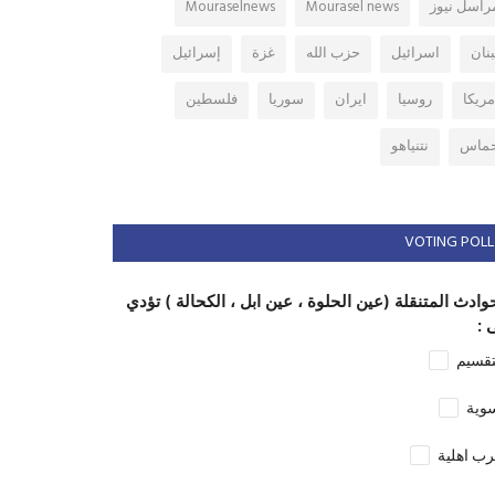
راسل نيوز
Mourasel news
Mouraselnews
بنان
اسرائيل
حزب الله
غزة
إسرائيل
مريكا
روسيا
ايران
سوريا
فلسطين
ماس
نتنياهو
VOTING POLL
وادث المتنقلة (عين الحلوة ، عين ابل ، الكحالة ) تؤدي
 :
تقسيم
وية
ب اهلية