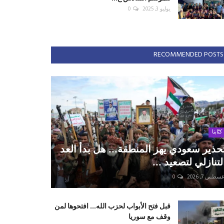
يوليو 3, 2025
0
RECOMMENDED POSTS
كتّابنا
حذير سعودي يهز المنطقة... هل بدأ العد
لتنازلي لتصعيد ...
سطس 7, 2026
0
قبل فتح الأبواب لحزب الله... افتحوها لمن
وقف مع سوريا