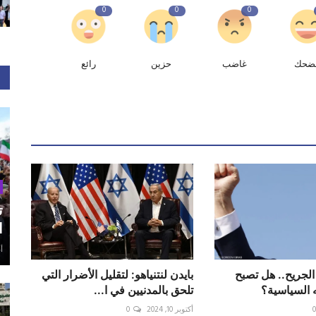
0
0
0
ضحك
غاضب
حزين
رائع
ت
ا
أغ
لجريح.. هل تصبح
بايدن لنتنياهو: لتقليل الأضرار التي
 السياسية؟
تلحق بالمدنيين في ا...
أكتوبر 10, 2024
0