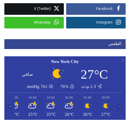
X (Twitter)
Facebook
WhatsApp
Instagram
الطقس
New York City
27°C
صافي
2.3 م\ث
76%
761
mmHg
05:00
04:00
03:00
02:00
01:00
00:00
‹
›
C
24°C
25°C
25°C
26°C
26°C
27°C