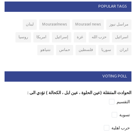
POPULAR TAGS
مراسل نيوز
Mourasel news
Mouraselnews
لبنان
اسرائيل
حزب الله
غزة
إسرائيل
امريكا
روسيا
ايران
سوريا
فلسطين
حماس
نتنياهو
VOTING POLL
الحوادث المتنقلة (عين الحلوة ، عين ابل ، الكحالة ) تؤدي الى :
التقسيم
تسوية
حرب اهلية