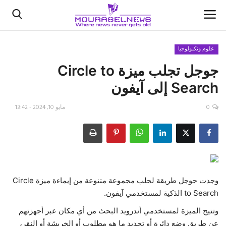
علوم وتكنولوجيا
جوجل تجلب ميزة Circle to
الأخبار
Search إلى آيفون
كتّابنا
0
مايو 10, 2024 - 13:42
السعودية
اقتصاد
علوم وتكنولوجيا
وجدت جوجل طريقة لجلب مجموعة متنوعة من إيماءة ميزة Circle
to Search الذكية لمستخدمي آيفون.
رياضة
وتتيح الميزة لمستخدمي أندرويد البحث من أي مكان عبر أجهزتهم
فيديو
عن طريق وضع دائرة أو تحديد ما هو مطلوب أو الخربشة أو النقر،