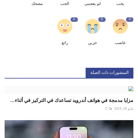
يحب
لم يعجبنى
الحب
مضحك
0
0
0
غاضب
حزين
رائع
المنشورات ذات الصلة
مزايا مدمجة في هواتف أندرويد تساعدك في التركيز في أثناء...
مايو 28, 2024
0