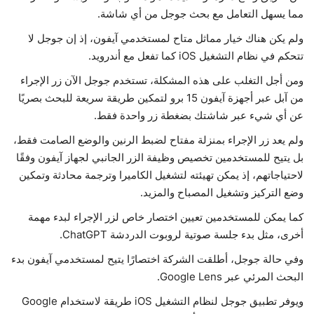
مما يسهل التعامل مع بحث جوجل من أي شاشة.
حياة
ولم يكن هناك خيار مماثل متاح لمستخدمي آيفون، إذ إن جوجل لا
تتحكم في نظام التشغيل iOS كما تفعل مع أندرويد.
ومن أجل التغلب على هذه المشكلة، تستخدم جوجل الآن زر الإجراء
من آبل عبر أجهزة آيفون 15 برو لتمكين طريقة سريعة للبحث بصريًا
عن أي شيء عبر شاشتك بضغطة زر واحدة فقط.
ولم يعد زر الإجراء بمنزلة مفتاح لضبط الرنين والوضع الصامت فقط،
بل يتيح للمستخدمين تخصيص وظيفة الزر الجانبي لجهاز آيفون وفقًا
لاحتياجاتهم، إذ يمكن تهيئته لتشغيل الكاميرا وترجمة محادثة وتمكين
وضع التركيز وتشغيل المصباح والمزيد.
كما يمكن للمستخدمين تعيين اختصار خاص لزر الإجراء لبدء مهمة
أخرى، مثل بدء جلسة صوتية لروبوت الدردشة ChatGPT.
وفي حالة جوجل، أطلقت الشركة اختصارًا يتيح لمستخدمي آيفون بدء
البحث المرئي عبر Google Lens.
ويوفر تطبيق جوجل لنظام التشغيل iOS طريقة لاستخدام Google