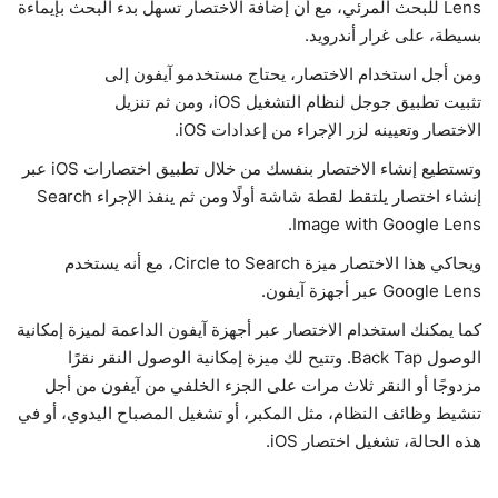
Lens للبحث المرئي، مع أن إضافة الاختصار تسهل بدء البحث بإيماءة
بسيطة، على غرار أندرويد.
ومن أجل استخدام الاختصار، يحتاج مستخدمو آيفون إلى
تثبيت تطبيق جوجل لنظام التشغيل iOS، ومن ثم تنزيل
الاختصار وتعيينه لزر الإجراء من إعدادات iOS.
وتستطيع إنشاء الاختصار بنفسك من خلال تطبيق اختصارات iOS عبر
إنشاء اختصار يلتقط لقطة شاشة أولًا ومن ثم ينفذ الإجراء Search
Image with Google Lens.
ويحاكي هذا الاختصار ميزة Circle to Search، مع أنه يستخدم
Google Lens عبر أجهزة آيفون.
كما يمكنك استخدام الاختصار عبر أجهزة آيفون الداعمة لميزة إمكانية
الوصول Back Tap. وتتيح لك ميزة إمكانية الوصول النقر نقرًا
مزدوجًا أو النقر ثلاث مرات على الجزء الخلفي من آيفون من أجل
تنشيط وظائف النظام، مثل المكبر، أو تشغيل المصباح اليدوي، أو في
هذه الحالة، تشغيل اختصار iOS.