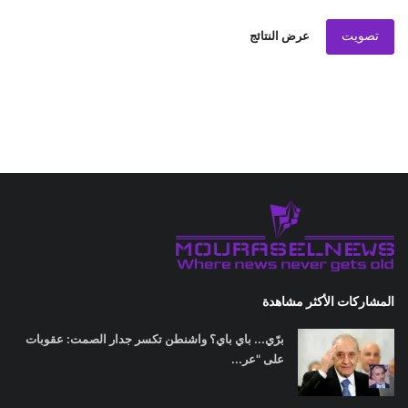
تصويت
عرض النتائج
المشاركات الأكثر مشاهدة
برّي... باي باي؟ واشنطن تكسر جدار الصمت: عقوبات
على "عر...