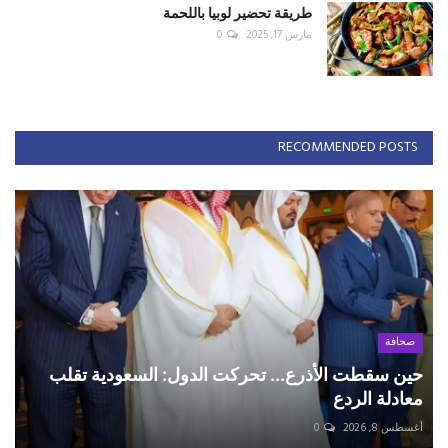
طريقة تحضير لوبيا باللحمة
مارس 17, 2025
0
RECOMMENDED POSTS
صحافة
حين سقطت الأذرع... تحركت الدول: السعودية تقلب
معادلة الردع
أغسطس 8, 2026
0