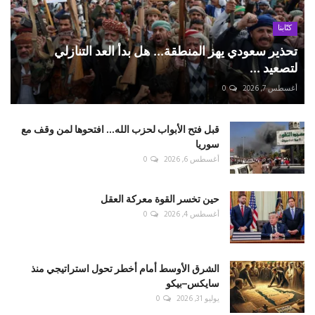
كتّابنا
تحذير سعودي يهز المنطقة... هل بدأ العد التنازلي
لتصعيد ...
أغسطس 7, 2026
0
قبل فتح الأبواب لحزب الله... افتحوها لمن وقف مع
سوريا
أغسطس 6, 2026
0
حين تخسر القوة معركة العقل
أغسطس 4, 2026
0
الشرق الأوسط أمام أخطر تحول استراتيجي منذ
سايكس–بيكو
يوليو 31, 2026
0