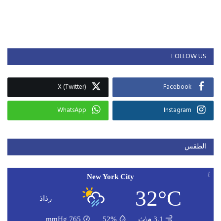
FOLLOW US
X (Twitter)
Facebook
WhatsApp
Instagram
الطقس
New York City
32°C
رذاذ
3.1 م\ث
52%
765
mmHg