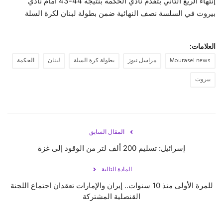
إنتهاء الربع الثاني بتقدم نادي الحكمة بنتيجة 44-43 أمام نادي
بيروت في السلسة نصف النهائية ضمن بطولة لبنان لكرة السلة
حياة
العلامات:
Mourasel news
مراسل نيوز
بطولة كرة السلة
لبنان
الحكمة
بيروت
المقال السابق
إسرائيل: تسليم 200 ألف لتر من الوقود إلى غزة
المادة التالية
للمرة الأولى منذ 10 سنوات.. إيران والإمارات تعقدان اجتماع اللجنة
القنصلية المشتركة