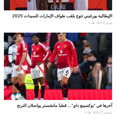
الإيطالية بورغيني تتوج بلقب طواف الإمارات للسيدات 2025
فبراير 9, 2025
0
آخرها في "بوكسينغ داي"... قطبا مانشستر يواصلان الترنح
ديسمبر 27, 2024
0