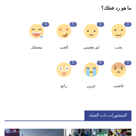
ما هو رد فعلك؟
0
0
0
0
يحب
لم يعجبنى
الحب
مضحك
0
0
0
غاضب
حزين
رائع
المنشورات ذات الصلة