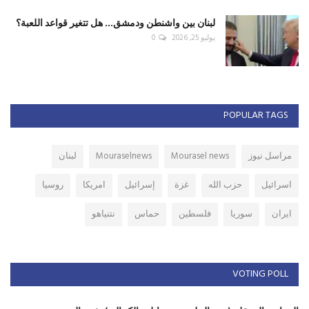
لبنان بين واشنطن ودمشق... هل تتغير قواعد اللعبة؟
يوليو 25, 2026
0
POPULAR TAGS
مراسل نيوز
Mourasel news
Mouraselnews
لبنان
اسرائيل
حزب الله
غزة
إسرائيل
امريكا
روسيا
ايران
سوريا
فلسطين
حماس
نتنياهو
VOTING POLL