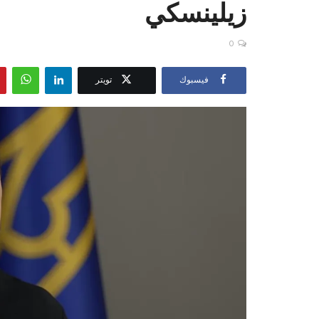
زيلينسكي
0
فيسبوك
تويتر