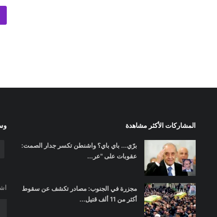
المشاركات الأكثر مشاهدة
وسا
برّي... باي باي؟ واشنطن تكسر جدار الصمت:
عقوبات على "عر...
اشت
مجزرة في الجنوب: مصادر تكشف عن سقوط
أكثر من 11 ألف قتيل...