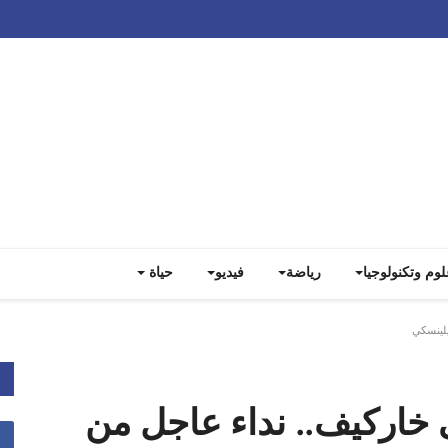
Track all markets on TradingView
لوم وتكنولوجيا
رياضة
فيديو
حياة
يلينسكي
 خاركيف.. نداء عاجل من