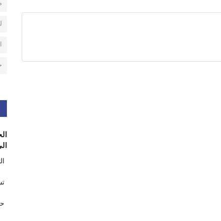
م
ل
ا
ح
الح
الى
ال
تس
حر