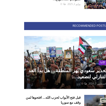
يوليو 3, 2025
0
RECOMMENDED POSTS
كتّابنا
حذير سعودي يهز المنطقة... هل بدأ العد
لتنازلي لتصعيد ...
سطس 7, 2026
0
قبل فتح الأبواب لحزب الله... افتحوها لمن
وقف مع سوريا