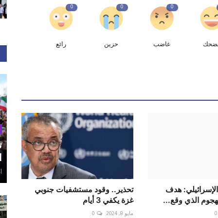
0
0
0
ضحك
غاضب
حزين
رائع
ت
ا
أغ
الإسرائيلي: هدف
تحذير.. وقود مستشفيات جنوبي
لهجوم الذي وقع...
غزة يكفي 3 أيام
0
مايو 8, 2024
0