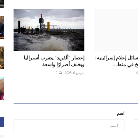
سائل إعلام إسرائيلية:
إعصار “ألفريد” يضرب أستراليا
 في منط...
ويخلف أضرارًا واسعة
مارس 8, 2025
0
اسم