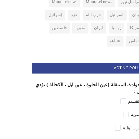
راسل نيوز
Mourasel news
Mouraselnews
بنان
اسرائيل
حزب الله
غزة
إسرائيل
مريكا
روسيا
ايران
سوريا
فلسطين
ماس
نتنياهو
VOTING POLL
وادث المتنقلة (عين الحلوة ، عين ابل ، الكحالة ) تؤدي
 :
تقسيم
وية
ب اهلية