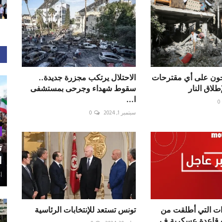
ون على أي مقترحات
الاحتلال يرتكب مجزرة جديدة..
طلاق النار
سقوط شهداء وجرحى بمستشفى
ا...
0
سبتمبر 1, 2024
0
ت
ا
أغ
ت التي أطلقت من
تونس تستعد للإنتخابات الرئاسية
 قاعدة عسكرية ف...