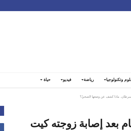
Track all markets on TradingView
لوم وتكنولوجيا
رياضة
فيديو
حياة
بالسرطان.. ماذا كشف عن وضعها الصحيّ؟
ام بعد إصابة زوجته كيت