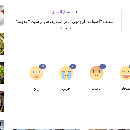
المقال السابق
بسبب "أصوات الزومبي".. ترامب يدرس ترشيح "عدوته"
نائبه له
0
0
0
ضحك
غاضب
حزين
رائع