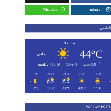
WhatsApp
Instagram
الطقس
Tempe
44°C
صافي
3.6 م\ث
15%
756
mmHg
00:00
23:00
22:00
21:00
20:00
19:00
18:00
‹
›
38°C
39°C
40°C
41°C
41°C
43°C
44°C
POPULAR POSTS