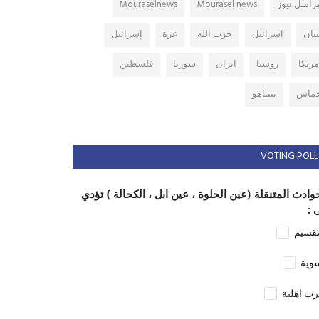
راسل نيوز
Mourasel news
Mouraselnews
بنان
اسرائيل
حزب الله
غزة
إسرائيل
مريكا
روسيا
ايران
سوريا
فلسطين
ماس
نتنياهو
VOTING POLL
وادث المتنقلة (عين الحلوة ، عين ابل ، الكحالة ) تؤدي
 :
تقسيم
وية
ب اهلية