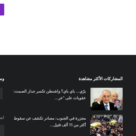
المشاركات الأكثر مشاهدة
وسا
برّي... باي باي؟ واشنطن تكسر جدار الصمت:
عقوبات على "عر...
اشت
مجزرة في الجنوب: مصادر تكشف عن سقوط
أكثر من 11 ألف قتيل...