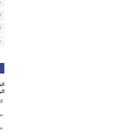
م
ل
ا
ح
الح
الى
ال
تس
حر