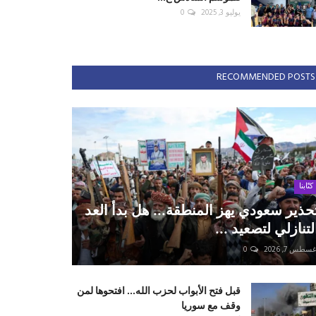
يوليو 3, 2025
0
RECOMMENDED POSTS
كتّابنا
حذير سعودي يهز المنطقة... هل بدأ العد
لتنازلي لتصعيد ...
سطس 7, 2026
0
قبل فتح الأبواب لحزب الله... افتحوها لمن
وقف مع سوريا