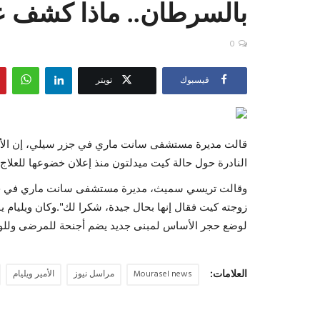
بالسرطان.. ماذا كشف ع
0
فيسبوك
تويتر
قالت مديرة مستشفى سانت ماري في جزر سيلي، إن الأمير
النادرة حول حالة كيت ميدلتون منذ إعلان خضوعها للعل
وقالت تريسي سميث، مديرة مستشفى سانت ماري في جزر 
زوجته كيت فقال إنها بحال جيدة، شكرا لك".وكان ويليام
لوضع حجر الأساس لمبنى جديد يضم أجنحة للمرضى وللول
العلامات:
Mourasel news
مراسل نيوز
الأمير ويليام