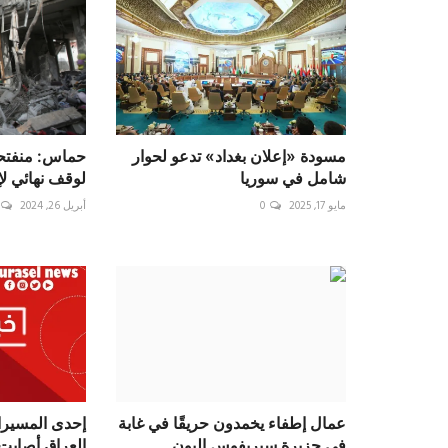
مسودة «إعلان بغداد» تدعو لحوار
حماس: منفتح
شامل في سوريا
لوقف نهائي لإ
مايو 17, 2025
0
أبريل 26, 2024
عمال إطفاء يخمدون حريقًا في غابة
إحدى المسيرا
في جزيرة سيريفوس اليون...
العراق أصابت