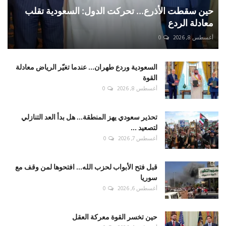
حين سقطت الأذرع... تحركت الدول: السعودية تقلب
معادلة الردع
أغسطس 8, 2026
0
السعودية وردع طهران... عندما تغيّر الرياض معادلة
القوة
أغسطس 8, 2026
0
تحذير سعودي يهز المنطقة... هل بدأ العد التنازلي
لتصعيد ...
أغسطس 7, 2026
0
قبل فتح الأبواب لحزب الله... افتحوها لمن وقف مع
سوريا
أغسطس 6, 2026
0
حين تخسر القوة معركة العقل