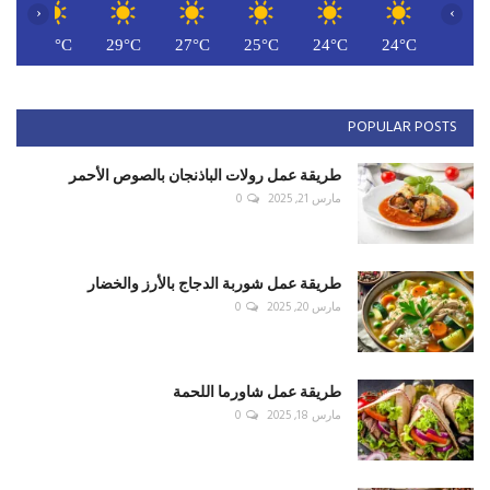
‹
›
C
30°C
29°C
27°C
25°C
24°C
24°C
POPULAR POSTS
طريقة عمل رولات الباذنجان بالصوص الأحمر
مارس 21, 2025
0
طريقة عمل شوربة الدجاج بالأرز والخضار
مارس 20, 2025
0
طريقة عمل شاورما اللحمة
مارس 18, 2025
0