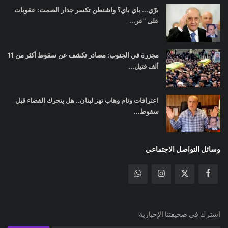
برّي... باي باي؟ واشنطن تكسر جدار الصمت: عقوبات
على "عر...
مجزرة في الجنوب: مصادر تكشف عن سقوط أكثر من 11
ألف قتيل...
اعترافات وئام وهاب تهز لبنان.. هل يتحرك القضاء قبل
سقوط...
وسائل التواصل الاجتماعي
اشترك في صحيفتنا الإخبارية