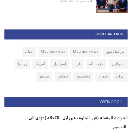
أغسطس 4, 2026
0
POPULAR TAGS
مراسل نيوز
Mourasel news
Mouraselnews
لبنان
اسرائيل
حزب الله
غزة
إسرائيل
امريكا
روسيا
ايران
سوريا
فلسطين
حماس
نتنياهو
VOTING POLL
الحوادث المتنقلة (عين الحلوة ، عين ابل ، الكحالة ) تؤدي الى :
التقسيم