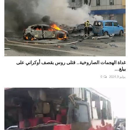
غداة الهجمات الصاروخية.. قتلى روس بقصف أوكراني على
بيلغ...
يوليو 9, 2024
0