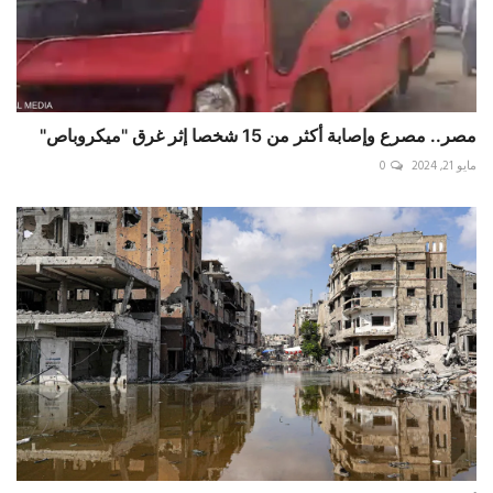
مصر.. مصرع وإصابة أكثر من 15 شخصا إثر غرق "ميكروباص"
مايو 21, 2024
0