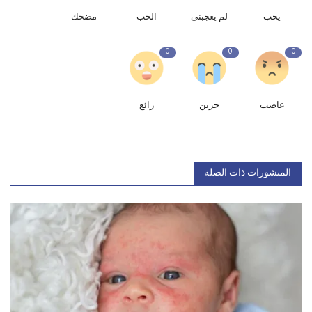
يحب
لم يعجبنى
الحب
مضحك
0
0
0
غاضب
حزين
رائع
المنشورات ذات الصلة