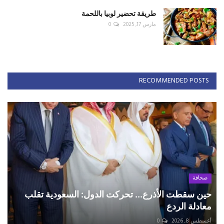
طريقة تحضير لوبيا باللحمة
مارس 17, 2025
0
RECOMMENDED POSTS
صحافة
حين سقطت الأذرع... تحركت الدول: السعودية تقلب
معادلة الردع
أغسطس 8, 2026
0