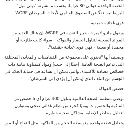
الحصة الواحدة حوالي 80 غراما، بحسب ما نشرته "ديلي ميل"
حياة
البريطانية، نقلًا عن الصندوق العالمي لأبحاث السرطان WCRF.
قوى غذائية حقيقية
ويقول ماثيو لامبرت، خبير التغذية في WCRF، إن هناك العديد من
الفوائد الصحية لتناول الخضار والفواكه - سواء كانت طازجة أو
مجمدة أو معلبة - فهي قوى غذائية حقيقية".
ويضيف أنها "تحتوي على مجموعة من الفيتامينات والمعادن المختلفة
التي تدعم الصحة العامة، [جنبًا إلى جنب] ومواد كيمياوية نباتية ذات
خصائص مضادة للأكسدة، والتي يمكن أن تساعد في حماية الخلايا في
الجسم من التلف الذي [يمكن أن] يؤدي إلى السرطان".
حصص الفواكه
توصي منظمة الصحة العالمية بتناول 400 غرام أي 5 حصص من
الفاكهة والخضروات يوميًا كجزء من نظام غذائي صحي ومتوازن
لتقليل مخاطر الإصابة بمشاكل صحية خطيرة.
وتعادل قطعة واحدة متوسطة الحجم من الفاكهة، مثل التفاح أو الموز