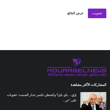
تصويت
عرض النتائج
المشاركات الأكثر مشاهدة
برّي... باي باي؟ واشنطن تكسر جدار الصمت: عقوبات
على "عر...