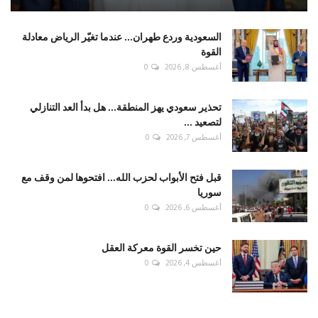
السعودية وردع طهران... عندما تغيّر الرياض معادلة
القوة
أغسطس 8, 2026
0
تحذير سعودي يهز المنطقة... هل بدأ العد التنازلي
لتصعيد ...
أغسطس 7, 2026
0
قبل فتح الأبواب لحزب الله... افتحوها لمن وقف مع
سوريا
أغسطس 6, 2026
0
حين تخسر القوة معركة العقل
أغسطس 4, 2026
0