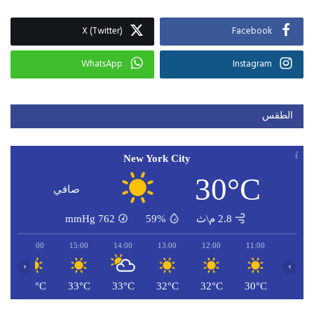
X (Twitter)
Facebook
WhatsApp
Instagram
الطقس
New York City
30°C
صافي
2.8 م\ث
59%
762
mmHg
16:00
15:00
14:00
13:00
12:00
11:00
‹
›
C
33°C
33°C
33°C
32°C
32°C
30°C