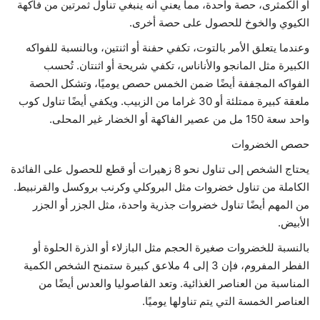
أو الكمثرى، حصة واحدة، مما يعني أنه ينبغي تناول ثمرتين من فاكهة
الكيوي والخوخ للحصول على حصة أخرى.
وعندما يتعلق الأمر بالتوت، تكفي حفنة أو اثنتين، وبالنسبة للفواكه
الكبيرة مثل المانجو والأناناس، تكفي شريحة أو اثنتان. تُحسب
الفواكه المجففة أيضًا ضمن الخمس حصص يوميًا، وتشكل الحصة
ملعقة كبيرة ممتلئة أو 30 غراما من الزبيب. ويكفي أيضًا تناول كوب
واحد سعة 150 مل من عصير الفاكهة أو الخضار غير المحلى.
حصص الخضروات
يحتاج الشخص إلى تناول نحو 8 زهيرات أو قطع للحصول على الفائدة
الكاملة من تناول خضروات مثل البروكلي وكرنب بروكسل والقرنبيط.
من المهم أيضًا تناول خضروات جذرية واحدة، مثل الجزر أو الجزر
الأبيض.
بالنسبة للخضروات صغيرة الحجم مثل البازلاء أو الذرة الحلوة أو
الفطر المفروم، فإن 3 إلى 4 ملاعق كبيرة ستمنح الشخص الكمية
المناسبة من العناصر الغذائية. وتعد الفاصوليا والعدس أيضًا من
العناصر الخمسة التي يتم تناولها يوميًا.