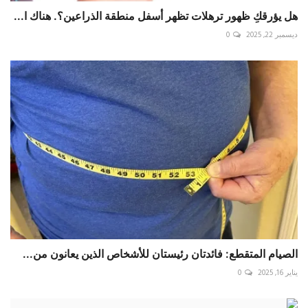
هل يؤرقكِ ظهور ترهلات تظهر أسفل منطقة الذراعين؟. هناك ا...
ديسمبر 22, 2025
0
الصيام المتقطع: فائدتان رئيستان للأشخاص الذين يعانون من...
يناير 16, 2025
0