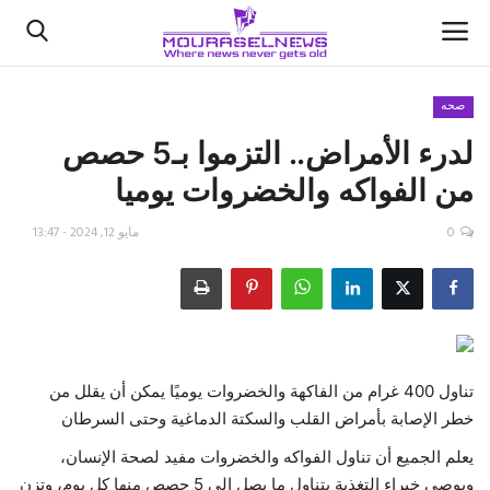
صحه
لدرء الأمراض.. التزموا بـ5 حصص
الأخبار
من الفواكه والخضروات يوميا
كتّابنا
0
مايو 12, 2024 - 13:47
السعودية
اقتصاد
علوم وتكنولوجيا
تناول 400 غرام من الفاكهة والخضروات يوميًا يمكن أن يقلل من
خطر الإصابة بأمراض القلب والسكتة الدماغية وحتى السرطان
رياضة
يعلم الجميع أن تناول الفواكه والخضروات مفيد لصحة الإنسان،
فيديو
ويوصي خبراء التغذية بتناول ما يصل إلى 5 حصص منها كل يوم، وتزن