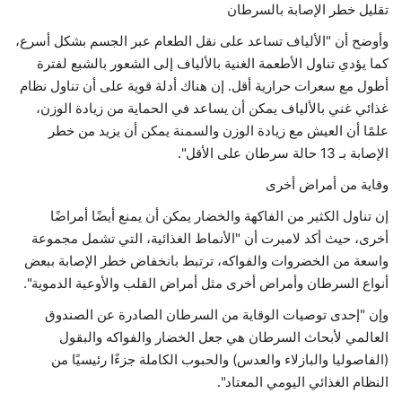
تقليل خطر الإصابة بالسرطان
وأوضح أن "الألياف تساعد على نقل الطعام عبر الجسم بشكل أسرع،
كما يؤدي تناول الأطعمة الغنية بالألياف إلى الشعور بالشبع لفترة
أطول مع سعرات حرارية أقل. إن هناك أدلة قوية على أن تناول نظام
غذائي غني بالألياف يمكن أن يساعد في الحماية من زيادة الوزن،
علمًا أن العيش مع زيادة الوزن والسمنة يمكن أن يزيد من خطر
الإصابة بـ 13 حالة سرطان على الأقل".
وقاية من أمراض أخرى
إن تناول الكثير من الفاكهة والخضار يمكن أن يمنع أيضًا أمراضًا
أخرى، حيث أكد لامبرت أن "الأنماط الغذائية، التي تشمل مجموعة
واسعة من الخضروات والفواكه، ترتبط بانخفاض خطر الإصابة ببعض
أنواع السرطان وأمراض أخرى مثل أمراض القلب والأوعية الدموية".
وإن "إحدى توصيات الوقاية من السرطان الصادرة عن الصندوق
العالمي لأبحاث السرطان هي جعل الخضار والفواكه والبقول
(الفاصوليا والبازلاء والعدس) والحبوب الكاملة جزءًا رئيسيًا من
النظام الغذائي اليومي المعتاد".