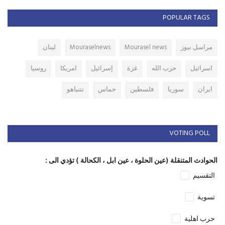
POPULAR TAGS
مراسل نيوز
Mourasel news
Mouraselnews
لبنان
اسرائيل
حزب الله
غزة
إسرائيل
امريكا
روسيا
ايران
سوريا
فلسطين
حماس
نتنياهو
VOTING POLL
الحوادث المتنقلة (عين الحلوة ، عين ابل ، الكحالة ) تؤدي الى :
التقسيم
تسوية
حرب اهلية