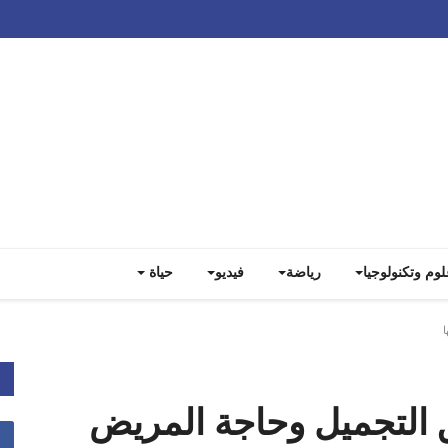
Track all markets on TradingView
لوم وتكنولوجيا
رياضة
فيديو
حياة
ا
ق التجميل وحاجة المريض