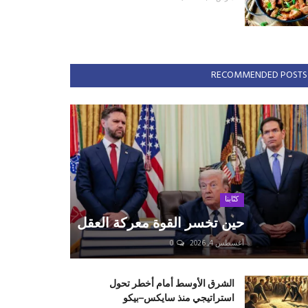
RECOMMENDED POSTS
كتّابنا
حين تخسر القوة معركة العقل
أغسطس 4, 2026
0
الشرق الأوسط أمام أخطر تحول
استراتيجي منذ سايكس–بيكو