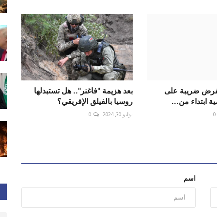
 بفرض ضريبة على
بعد هزيمة "فاغنر".. هل تستبدلها
ية ابتداء من...
روسيا بالفيلق الإفريقي؟
0
يوليو 30, 2024
0
اسم