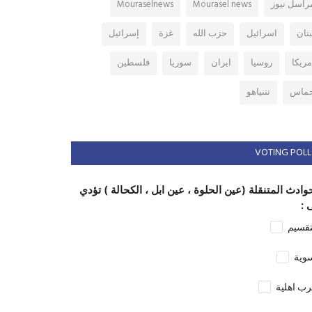
راسل نيوز
Mourasel news
Mouraselnews
بنان
اسرائيل
حزب الله
غزة
إسرائيل
مريكا
روسيا
ايران
سوريا
فلسطين
ماس
نتنياهو
VOTING POLL
وادث المتنقلة (عين الحلوة ، عين ابل ، الكحالة ) تؤدي
 :
تقسيم
وية
ب اهلية