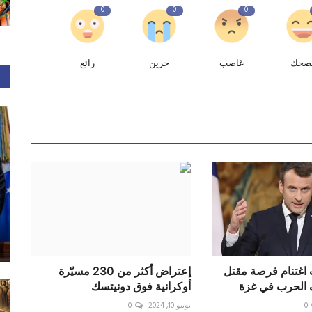
0
0
0
ضحك
غاضب
حزين
رائع
اغتنام فرصة مقتل
إعتراض أكثر من 230 مسيّرة
 الحرب في غزة
أوكرانية فوق دونيتسك
0
يونيو 10, 2024
0