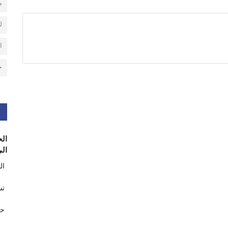
م
ل
ا
ح
الح
الى
ال
تس
حر