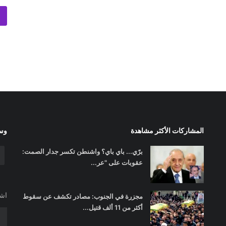
المشاركات الأكثر مشاهدة
وسا
برّي... باي باي؟ واشنطن تكسر جدار الصمت:
عقوبات على "عر...
اشت
مجزرة في الجنوب: مصادر تكشف عن سقوط
أكثر من 11 ألف قتيل...