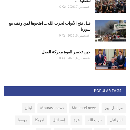
لتصعيد ...
أغسطس 7, 2026
0
قبل فتح الأبواب لحزب الله... افتحوها لمن وقف مع
سوريا
أغسطس 6, 2026
0
حين تخسر القوة معركة العقل
أغسطس 4, 2026
0
POPULAR TAGS
مراسل نيوز
Mourasel news
Mouraselnews
لبنان
اسرائيل
حزب الله
غزة
إسرائيل
امريكا
روسيا