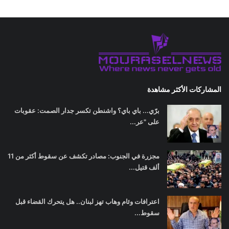
المشاركات الأكثر مشاهدة
برّي... باي باي؟ واشنطن تكسر جدار الصمت: عقوبات
على "عر...
مجزرة في الجنوب: مصادر تكشف عن سقوط أكثر من 11
ألف قتيل...
اعترافات وئام وهاب تهز لبنان.. هل يتحرك القضاء قبل
سقوط...