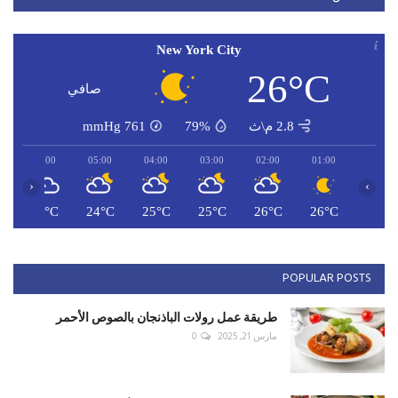
New York City
26°C
صافي
2.8 م\ث
79%
761
mmHg
06:00
05:00
04:00
03:00
02:00
01:00
‹
›
C
24°C
24°C
25°C
25°C
26°C
26°C
POPULAR POSTS
طريقة عمل رولات الباذنجان بالصوص الأحمر
مارس 21, 2025
0