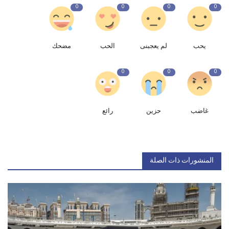
0
0
0
0
يحب
لم يعجبنى
الحب
مضحك
0
0
0
غاضب
حزين
رائع
المنشورات ذات الصلة