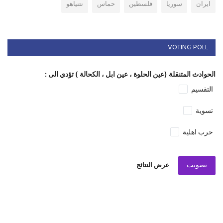
ايران
سوريا
فلسطين
حماس
نتنياهو
VOTING POLL
الحوادث المتنقلة (عين الحلوة ، عين ابل ، الكحالة ) تؤدي الى :
التقسيم
تسوية
حرب اهلية
تصويت
عرض النتائج