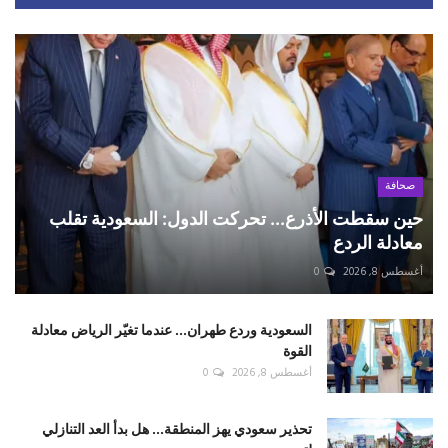
صحافة
حين سقطت الأذرع... تحركت الدول: السعودية تقلب
معادلة الردع
أغسطس 8, 2026
0
السعودية وردع طهران... عندما تغيّر الرياض معادلة
القوة
أغسطس 8, 2026
0
تحذير سعودي يهز المنطقة... هل بدأ العد التنازلي