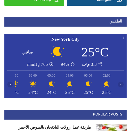
الطقس
New York City
25°C
صافي
3.3 م\ث
94%
765
mmHg
07:00
06:00
05:00
04:00
03:00
02:00
‹
›
C
24°C
24°C
24°C
25°C
25°C
25°C
POPULAR POSTS
طريقة عمل رولات الباذنجان بالصوص الأحمر