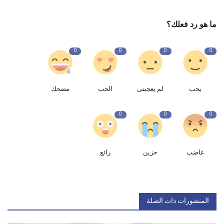
ما هو رد فعلك؟
0
0
0
0
يحب
لم يعجبنى
الحب
مضحك
0
0
0
غاضب
حزين
رائع
المنشورات ذات الصلة