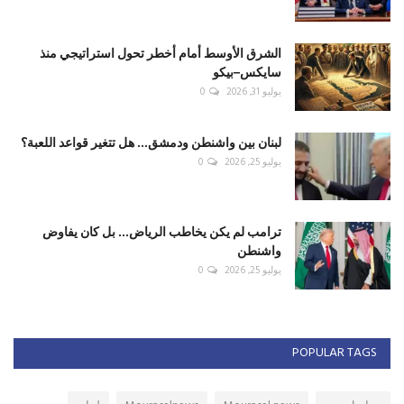
الشرق الأوسط أمام أخطر تحول استراتيجي منذ
سايكس–بيكو
يوليو 31, 2026
0
لبنان بين واشنطن ودمشق... هل تتغير قواعد اللعبة؟
يوليو 25, 2026
0
ترامب لم يكن يخاطب الرياض... بل كان يفاوض
واشنطن
يوليو 25, 2026
0
POPULAR TAGS