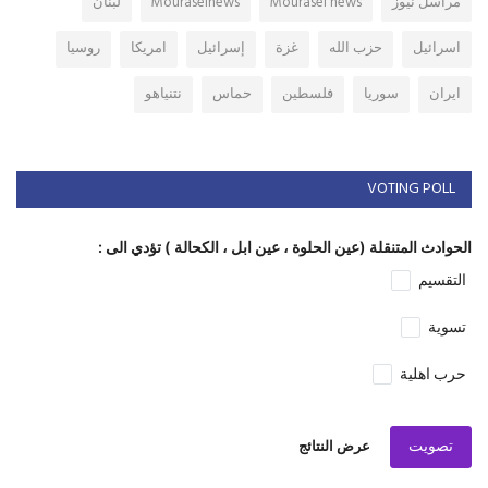
مراسل نيوز
Mourasel news
Mouraselnews
لبنان
اسرائيل
حزب الله
غزة
إسرائيل
امريكا
روسيا
ايران
سوريا
فلسطين
حماس
نتنياهو
VOTING POLL
الحوادث المتنقلة (عين الحلوة ، عين ابل ، الكحالة ) تؤدي الى :
التقسيم
تسوية
حرب اهلية
تصويت
عرض النتائج